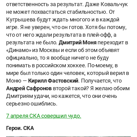
ответственность за результат. Даже Ковальчук
не может похвастаться стабильностью. От
Кугрышева будут ждать многого и в каждой
игре. Я не уверен, что он готов. Хотя бы потому,
что от него ждали результата в плей-офф, а
результата не было.
Дмитрий Моня
переходит в
«Динамо» из Москвы и если об этом объявят
официально, то я вообще ничего не буду
понимать в российском хоккее. По-моему, в
мире был только один человек, который верил в
Моню —
Кирилл Фастовский
. Получается, что
Андрей Сафронов
второй такой? Я желаю обоим
Дмитриям удачи, но кажется, что они очень
серьезно ошиблись.
7 апреля СКА совершил чудо.
Герои. СКА