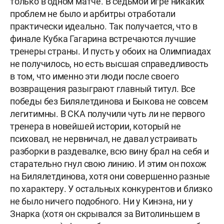
только в одном матче. В седьмой игре никаких
проблем не было и арбитры отработали
практически идеально. Так получается, что в
финале Кубка Гагарина встречаются лучшие
тренеры страны. И пусть у обоих на Олимпиадах
не получилось, но есть высшая справедливость
в том, что именно эти люди после своего
возвращения разыграют главный титул. Все
победы без Билялетдинова и Быкова не совсем
легитимны. В СКА получили чуть ли не первого
тренера в новейшей истории, который не
психовал, не нервничал, не давал устраивать
разборки в раздевалке, всю вину брал на себя и
старательно гнул свою линию. И этим он похож
на Билялетдинова, хотя они совершенно разные
по характеру. У остальных конкурентов и близко
не было ничего подобного. Ни у Кинэна, ни у
Знарка (хотя он скрывался за Витолиньшем в