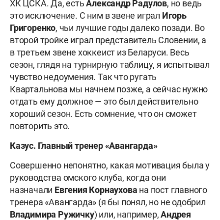
ХК ЦСКА. Да, есть
Александр Радулов
, но ведь
это исключение. С ним в звене играл
Игорь
Григоренко
, чьи лучшие годы далеко позади. Во
второй тройке играл представитель Словении, а
в третьем звене хоккеист из Беларуси. Весь
сезон, глядя на турнирную таблицу, я испытывал
чувство недоумения. Так что ругать
Квартальнова мы начнем позже, а сейчас нужно
отдать ему должное — это был действительно
хороший сезон. Есть сомнение, что он сможет
повторить это.
Казус. Главный тренер «Авангарда»
Совершенно непонятно, какая мотивация была у
руководства омского клуба, когда они
назначали
Евгения Корнаухова
на пост главного
тренера «Авангарда» (я бы понял, но не одобрил
Владимира Ружичку
) или, например,
Андрея