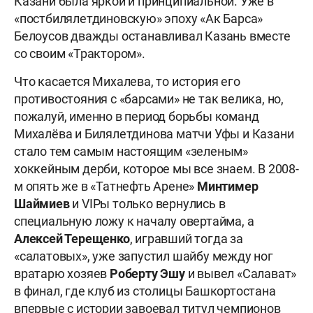
Казани была яркой и принципиальной. Уже в
«постбилялетдиновскую» эпоху «Ак Барса»
Белоусов дважды останавливал Казань вместе
со своим «Трактором».
Что касается Михалева, то история его
противостояния с «барсами» не так велика, но,
пожалуй, именно в период борьбы команд
Михалёва и Билялетдинова матчи Уфы и Казани
стало тем самым настоящим «зеленым»
хоккейным дерби, которое мы все знаем. В 2008-
м опять же в «Татнефть Арене»
Минтимер
Шаймиев
и VIPы только вернулись в
специальную ложу к началу овертайма, а
Алексей Терещенко
, игравший тогда за
«салатовых», уже запустил шайбу между ног
вратарю хозяев
Роберту Эшу
и вывел «Салават»
в финал, где клуб из столицы Башкортостана
впервые с истории завоевал титул чемпионов