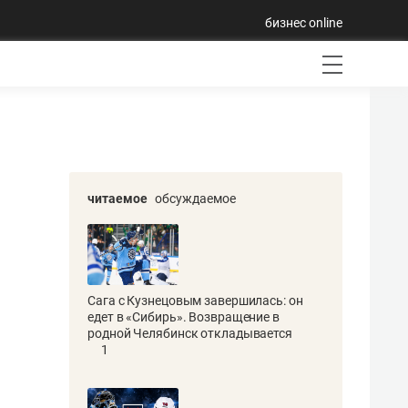
бизнес online
читаемое
обсуждаемое
Сага с Кузнецовым завершилась: он
едет в «Сибирь». Возвращение в
родной Челябинск откладывается
1