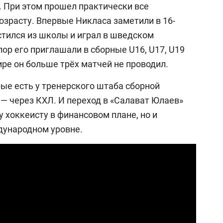
25 лучших волейболи
 При этом прошел практически все
истории России:
озрасту. Впервые Никласа заметили в 16-
Артамонова-Эстес –
стился из школы и играл в шведском
первая, Гамова – тол
ор его приглашали в сборные U16, U17, U19
шестая
ире он больше трёх матчей не проводил.
ые есть у тренерского штаба сборной
ю
— через КХЛ. И переход в «Салават Юлаев»
у хоккеисту в финансовом плане, но и
дународном уровне.