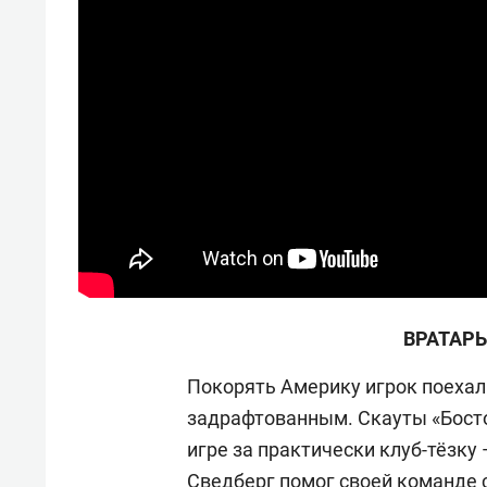
ВРАТАРЬ
Покорять Америку игрок поехал 
задрафтованным. Скауты «Босто
игре за практически клуб-тёзку
Сведберг помог своей команде 