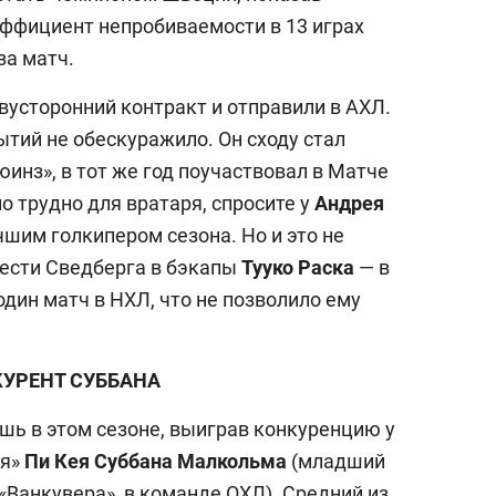
эффициент непробиваемости в 13 играх
за матч.
усторонний контракт и отправили в АХЛ.
тий не обескуражило. Он сходу стал
инз», в тот же год поучаствовал в Матче
но трудно для вратаря, спросите у
Андрея
чшим голкипером сезона. Но и это не
вести Сведберга в бэкапы
Тууко Раска
— в
один матч в НХЛ, что не позволило ему
УРЕНТ СУББАНА
шь в этом сезоне, выиграв конкуренцию у
ля»
Пи Кея Суббана Малкольма
(младший
«Ванкувера», в команде ОХЛ). Средний из