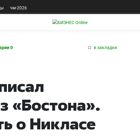
ды
чм-2026
арии 0
в закладки
писал
з «Бостона».
ть о Никласе