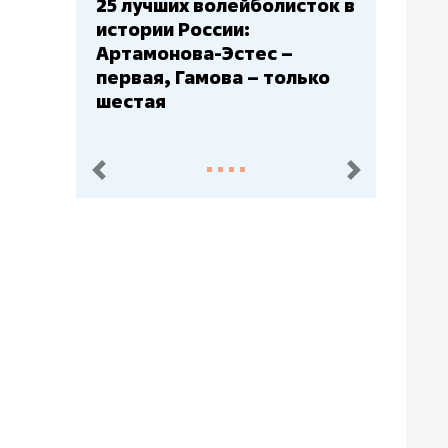
сток в
Бюджеты клубов КХЛ: СКА
– главный мажор, «Ак
Барс» – второй, «Салават
ько
Юлаев» – середняк
пред.
след.