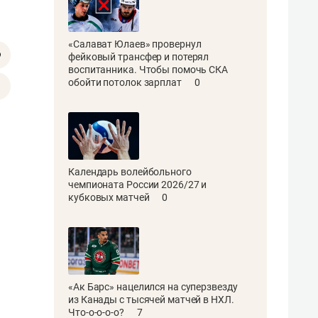
«Салават Юлаев» провернул
фейковый трансфер и потерял
воспитанника. Чтобы помочь СКА
обойти потолок зарплат
0
Календарь волейбольного
чемпионата России 2026/27 и
кубковых матчей
0
«Ак Барс» нацелился на суперзвезду
из Канады с тысячей матчей в НХЛ.
Что-о-о-о-о?
7