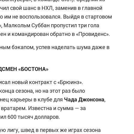
учил свой шанс в НХЛ, заменив в главной
о им не воспользовался. Выйдя в стартовом
», Малкольм Суббан пропустил три гола
ен и командирован обратно в «Провиденс».
ным бэкапом, успев наделать шума даже в
ДСМЕН «БОСТОНА»
исал новый контракт с «Брюинз».
онца сезона, но на этот раз было
онец карьеры в клубе для
Чада Джонсона
,
 вратарем. Известна и сумма
— за
ил 600 тысяч долларов.
ю лигу, швед в первых же играх сезона