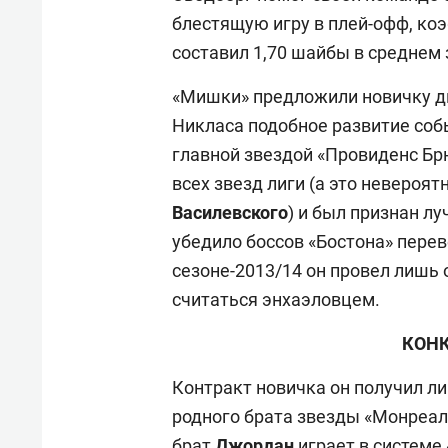
блестящую игру в плей-офф, ко
составил
1,70 шайбы в среднем 
«Мишки» предложили новичку дв
Никласа подобное развитие собы
главной звездой «Провиденс Брю
всех звезд лиги (а это невероят
Василевского
) и был признан лу
убедило боссов «Бостона» пере
сезоне-2013/14 он провел лишь 
считаться энхаэловцем.
КОНК
Контракт новичка он получил ли
родного брата звезды «Монреа
брат
Джордан
играет в системе 