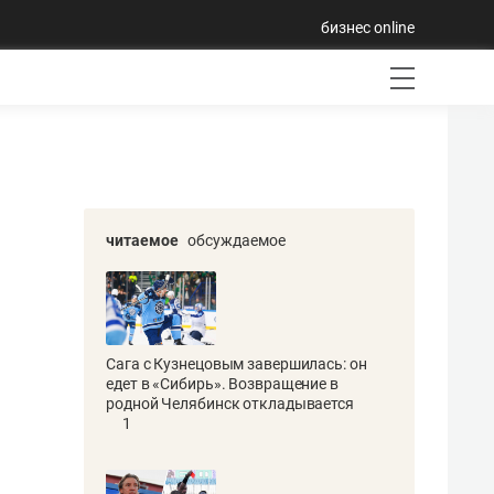
бизнес online
читаемое
обсуждаемое
Сага с Кузнецовым завершилась: он
едет в «Сибирь». Возвращение в
родной Челябинск откладывается
1