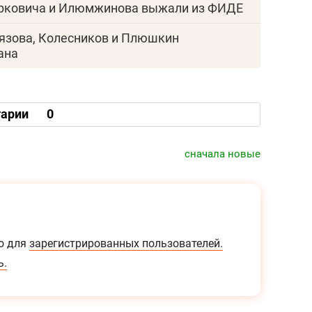
орковича и Илюмжинова выжали из ФИДЕ
лязова, Колесников и Плюшкин
ана
арии
0
сначала новые
о для
зарегистрированных пользователей.
ь.