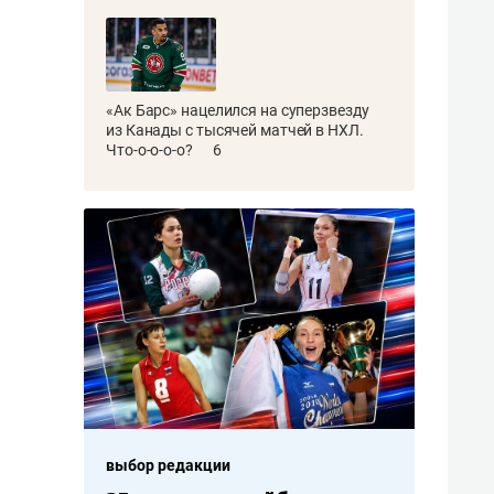
«Ак Барс» нацелился на суперзвезду
из Канады с тысячей матчей в НХЛ.
Что-о-о-о-о?
6
выбор редакции
выбор ред