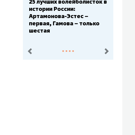
25 лучших волейболисток в
Бюджет
истории России:
– главн
Артамонова-Эстес –
Барс» –
первая, Гамова – только
Юлаев»
шестая
пред.
след.