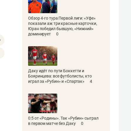
Обзор 4-го тура Первой лиги: «Уфе»
показали аж три красные карточки,
Юран победил бывшую, «Нижний»
доминирует
0
Даку идёт по пути Боккетти и
Бояринцева: все футболисты, кто
играл за «Рубин» и «Спартак»
4
0:5 от «Родины». Так «Рубин» сыграл
в первом матче без Даку
0