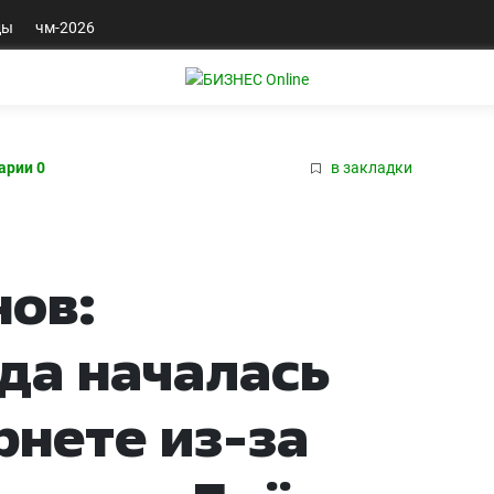
ды
чм-2026
арии 0
в закладки
нов:
гда началась
рнете из-за