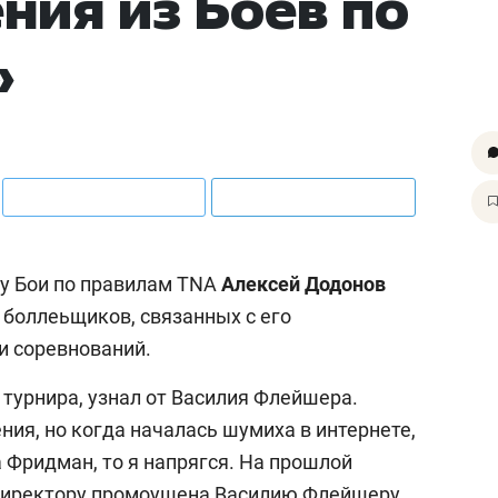
ния из Боёв по
»
гу Бои по правилам TNA
Алексей Додонов
боллеьщиков, связанных с его
и соревнований.
 турнира, узнал от Василия Флейшера.
ния, но когда началась шумиха в интернете,
 Фридман, то я напрягся. На прошлой
 директору промоушена Василию Флейшеру,