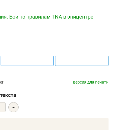
ия. Бои по правилам TNA в эпицентре
er
версия для печати
текста
-
0