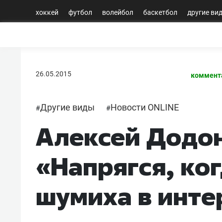
хоккей
футбол
волейбол
баскетбол
другие ви
26.05.2015
коммент
Другие виды
Новости ONLINE
#
#
Алексей Додо
«Напрягся, ко
шумиха в инте