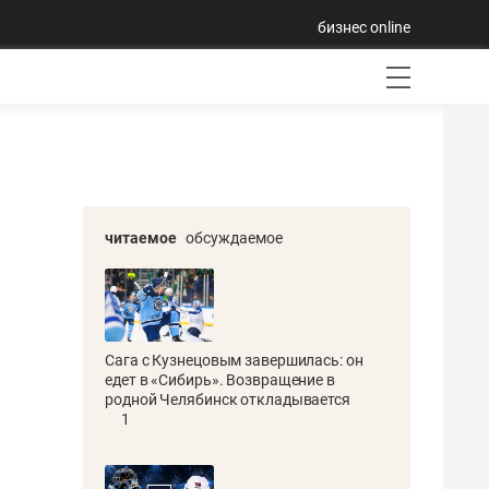
бизнес online
читаемое
обсуждаемое
Сага с Кузнецовым завершилась: он
едет в «Сибирь». Возвращение в
родной Челябинск откладывается
1