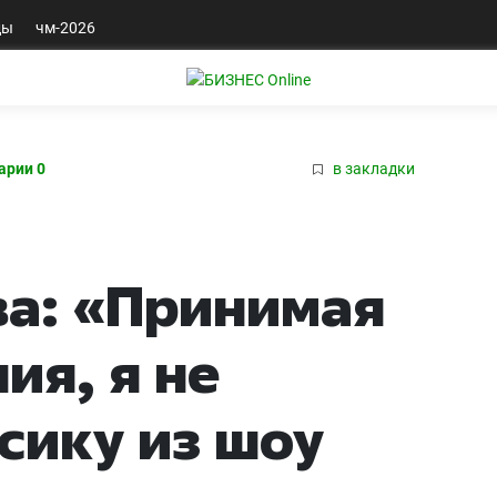
ды
чм-2026
арии 0
в закладки
а: «Принимая
ия, я не
сику из шоу