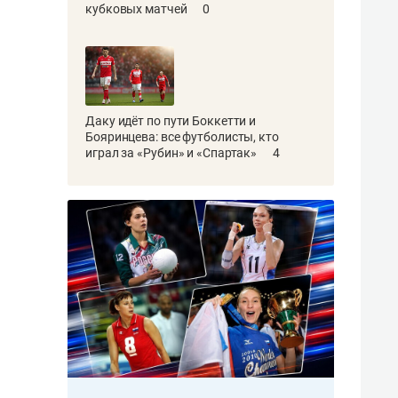
кубковых матчей
0
Даку идёт по пути Боккетти и
Бояринцева: все футболисты, кто
играл за «Рубин» и «Спартак»
4