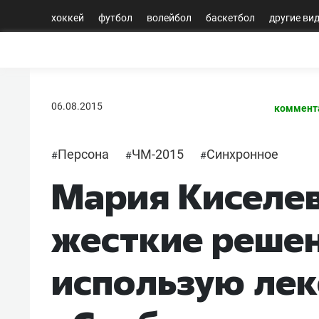
хоккей
футбол
волейбол
баскетбол
другие ви
06.08.2015
коммент
Персона
ЧМ-2015
Синхронное
#
#
#
Мария Киселев
жесткие решен
использую лек