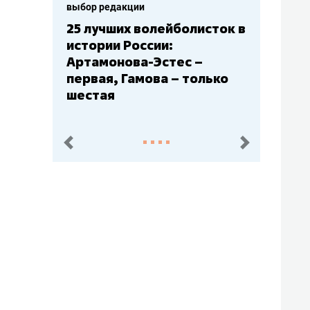
выбор редакции
Бюджеты клубов КХЛ: СКА
– главный мажор, «Ак
Барс» – второй, «Салават
Юлаев» – середняк
пред.
след.