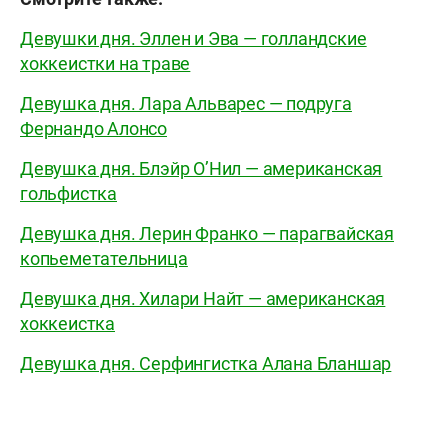
Девушки дня. Эллен и Эва — голландские
хоккеистки на траве
Девушка дня. Лара Альварес — подруга
Фернандо Алонсо
Девушка дня. Блэйр О’Нил — американская
гольфистка
Девушка дня. Лерин Франко — парагвайская
копьеметательница
Девушка дня. Хилари Найт — американская
хоккеистка
Девушка дня. Серфингистка Алана Бланшар