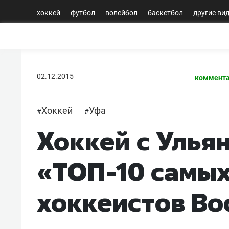
хоккей
футбол
волейбол
баскетбол
другие ви
02.12.2015
коммента
Хоккей
Уфа
#
#
Хоккей с Улья
«ТОП-10 самых
хоккеистов Во