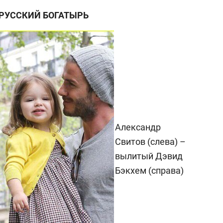
 РУССКИЙ БОГАТЫРЬ
Александр
Свитов (слева) –
вылитый Дэвид
Бэкхем (справа)