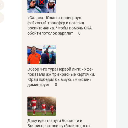
«Салават Юлаев» провернул
фейковый трансфер и потерял
воспитанника. Чтобы помочь СКА
обойти потолок зарплат
0
Обзор 4-го тура Первой лиги: «Уфе»
показали аж три красные карточки,
Юран победил бывшую, «Нижний»
доминирует
0
Даку идёт по пути Боккетти и
Бояринцева: все футболисты, кто