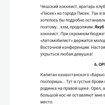
Чешский хоккеист, вратарь клу
«Писек» из города Писек. Так в 
хотелось бы подробно останавл
поэтому… кхм, продолжим.
Якуб
хоккеист. При скромном бюджет
«Автомобилист» держится молод
Восточной конференции. Настоя
укрыться любая девушка!
6. О
Капитан казахстанского «Бары
поспоришь… Тут и густые брови
родинка на правой щеке. Орел, 
большой нос не оставляют мне 
место.