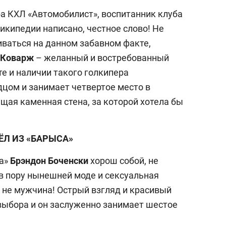
ба КХЛ «Автомобилист», воспитанник клуба
википедии написано, честное слово! Не
иваться на данном забавном факте,
 Коварж
– желанный и востребованный
е и наличии такого голкипера
цом и занимает четвертое место в
щая каменная стена, за которой хотела бы
РЁЛ ИЗ «БАРЫСА»
са»
Брэндон Боченски
хорош собой, не
 в пору нынешней моде и сексуальная
а не мужчина! Острый взгляд и красивый
выбора и он заслуженно занимает шестое