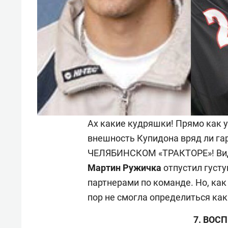
Ах какие кудряшки! Прямо как у
внешность Купидона вряд ли га
ЧЕЛЯБИНСКОМ «ТРАКТОРЕ»! Видим
Мартин Ружичка
отпустил густу
партнерами по команде. Но, как г
пор не смогла определиться как
7. ВОС