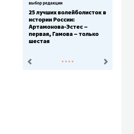
выбор редакции
Бюджеты клубов КХЛ: СКА
– главный мажор, «Ак
Барс» – второй, «Салават
Юлаев» – середняк
пред.
след.