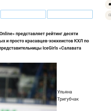
nline» представляет рейтинг десяти
х и просто красавцев-хоккеистов КХЛ по
представительницы IceGirls «Салавата
Ульяна
Тригубчак