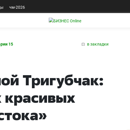
ды
чм-2026
рии 15
в закладки
ной Тригубчак:
 красивых
стока»