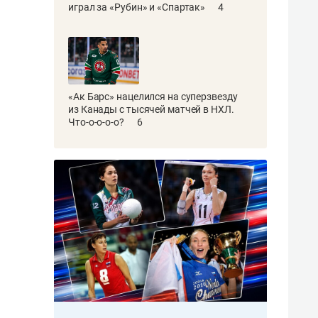
играл за «Рубин» и «Спартак»
4
«Ак Барс» нацелился на суперзвезду
из Канады с тысячей матчей в НХЛ.
Что-о-о-о-о?
6