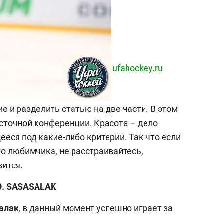
ufahockey.ru
е и разделить статью на две части. В этом
осточной конференции. Красота – дело
еся под какие-либо критерии. Так что если
го любимчика, не расстраивайтесь,
вится.
0. SASASALAK
алак
, в данный момент успешно играет за