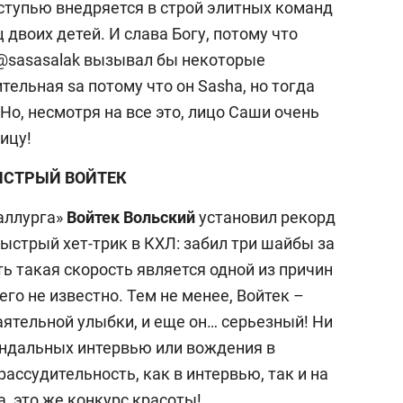
оступью внедряется в строй элитных команд
 двоих детей. И слава Богу, потому что
@sasasalak вызывал бы некоторые
ельная sa потому что он Sasha, но тогда
Но, несмотря на все это, лицо Саши очень
ицу!
БЫСТРЫЙ ВОЙТЕК
аллурга»
Войтек Вольский
установил рекорд
ыстрый хет-трик в КХЛ: забил три шайбы за
ть такая скорость является одной из причин
чего не известно. Тем не менее, Войтек –
аятельной улыбки, и еще он… серьезный! Ни
кандальных интервью или вождения в
ассудительность, как в интервью, так и на
, это же конкурс красоты!