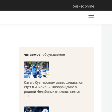
бизнес online
читаемое
обсуждаемое
Сага с Кузнецовым завершилась: он
едет в «Сибирь». Возвращение в
родной Челябинск откладывается
1