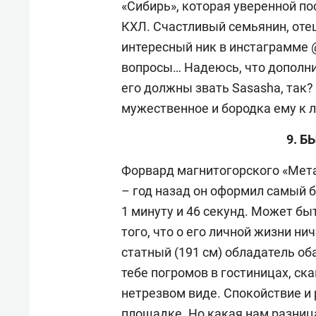
«Сибирь», которая уверенной п
КХЛ. Счастливый семьянин, отец
интересный ник в инстаграмме 
вопросы… Надеюсь, что дополнит
его должны звать Sasasha, так? 
мужественное и бородка ему к л
9. 
Форвард магнитогорского «Мет
– год назад он оформил самый б
1 минуту и 46 секунд. Может бы
того, что о его личной жизни ни
статный (191 см) обладатель об
тебе погромов в гостиницах, с
нетрезвом виде. Спокойствие и р
площадке. Но какая нам разница