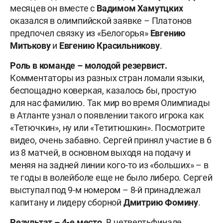
месяцев он вместе с
Вадимом Хамутцких
оказался в олимпийской заявке – Платонов
предпочел связку из «Белогорья»
Евгению
Митькову
и
Евгению
Красильникову
.
Роль в команде –
молодой резервист.
Комментаторы из разных стран ломали языки,
беспощадно коверкая, казалось бы, простую
для нас фамилию. Так мир во время Олимпиады
в Атланте узнал о появлении такого игрока как
«Тетючкин», ну или «Тетитюшкин». Посмотрите
видео, очень забавно. Сергей принял участие в 6
из 8 матчей, в основном выходя на подачу и
меняя на задней линии кого-то из «больших» – в
те годы в волейболе еще не было либеро. Сергей
выступал под 9-м номером – 8-й принадлежал
капитану и лидеру сборной
Дмитрию Фомину
.
Результат – 4-е место.
В четвертьфинале