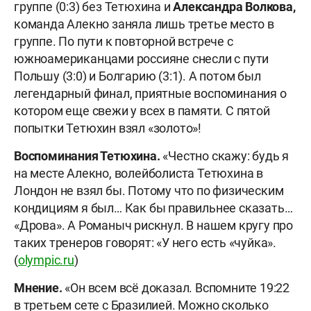
группе (0:3) без Тетюхина и
Александра Волкова,
команда Алекно заняла лишь третье место в
группе. По пути к повторной встрече с
южноамериканцами россияне снесли с пути
Польшу (3:0) и Болгарию (3:1). А потом был
легендарный финал, приятные воспоминания о
котором еще свежи у всех в памяти. С пятой
попытки Тетюхин взял «золото»!
Воспоминания Тетюхина.
«Честно скажу: будь я
на месте Алекно, волейболиста Тетюхина в
Лондон не взял бы. Потому что по физическим
кондициям я был… Как бы правильнее сказать…
«Дрова». А Романыч рискнул. В нашем кругу про
таких тренеров говорят: «У него есть «чуйка».
(
olympic.ru
)
Мнение.
«Он всем всё доказал. Вспомните 19:22
в третьем сете с Бразилией. Можно сколько