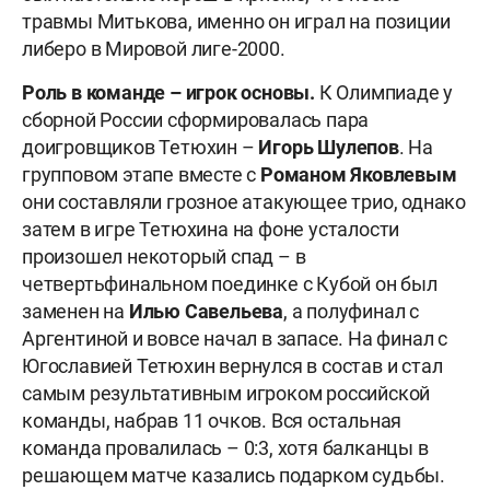
травмы Митькова, именно он играл на позиции
либеро в Мировой лиге-2000.
Роль в команде –
игрок основы.
К Олимпиаде у
сборной России сформировалась пара
доигровщиков Тетюхин –
Игорь Шулепов
. На
групповом этапе вместе с
Романом Яковлевым
они составляли грозное атакующее трио, однако
затем в игре Тетюхина на фоне усталости
произошел некоторый спад – в
четвертьфинальном поединке с Кубой он был
заменен на
Илью Савельева
, а полуфинал с
Аргентиной и вовсе начал в запасе. На финал с
Югославией Тетюхин вернулся в состав и стал
самым результативным игроком российской
команды, набрав 11 очков. Вся остальная
команда провалилась – 0:3, хотя балканцы в
решающем матче казались подарком судьбы.