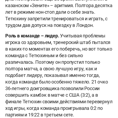
казанском «Зените» – аритмия. Полтора десятка
лет в режиме нон-стоп дали о себе знать.
Тетюхину запретили тренироваться и играть, с
трудом дав допуск на поездку в Лондон.
Роль в команде – лидер.
Учитывая проблемы
игрока со здоровьем, тренерский штаб пытался
в каких-то моментах его поберечь, но вот только
команда с Тетюхиным и без сильно
различалась. Поэтому он пропустил только
полтора матча, а свою лучшую игру, как и
подобает лидеру, показывал именно тогда,
когда команде было особенно тяжело. 21 очко
36-летнего доигровщика позволили России
совершить камбэк в матче с США (3:2), а в
финале Тетюхин своими действиями перевернул
ход игры, когда команда проигрывала 0:2 по
партиям и 19:22 в третьем сете.