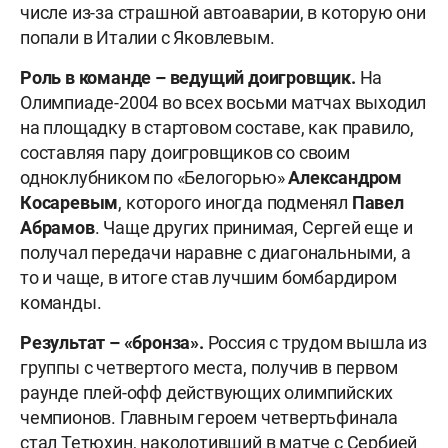
числе из-за страшной автоаварии, в которую они
попали в Италии с Яковлевым.
Роль в команде –
ведущий доигровщик.
На
Олимпиаде-2004 во всех восьми матчах выходил
на площадку в стартовом составе, как правило,
составляя пару доигровщиков со своим
одноклубником по «Белогорью»
Александром
Косаревым
, которого иногда подменял
Павел
Абрамов
. Чаще других принимая, Сергей еще и
получал передачи наравне с диагональными, а
то и чаще, в итоге став лучшим бомбардиром
команды.
Результат – «бронза».
Россия с трудом вышла из
группы с четвертого места, получив в первом
раунде плей-офф действующих олимпийских
чемпионов. Главным героем четвертьфинала
стал Тетюхин, наколотивший в матче с Сербией