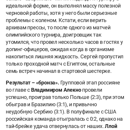
идеальной форме, он выполнял массу полезной
черновой работы, хотя у него были серьезные
проблемы с коленом. Кстати, если верить
архивам прессы, то после одного из матчей
олимпийского турнира, доигровщик так
утомился, что провел несколько часов в гостях у
допинг-офицеров, ожидая когда в организме
накопиться лишняя жидкость. Сергей пропустил
только проходной матч с Египтом, остальные
семь встреч начинал в стартовой шестерке.
Результат – «бронза».
Групповой этап россияне
во главе с
Владимиром Алекно
провели
успешно, проиграв только Польше (2:3), при этом
обыграв и Бразилию (3:1), и привычно
неудобную Сербию (3:1). В полуфинале с США
российская команда отыгралась с 0:2, однако на
тай-брейке удача отвернулась от наших.
Ллой