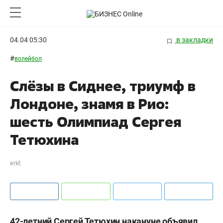
04.04 05:30
в закладки
#
волейбол
Слёзы в Сиднее, триумф в
Лондоне, знамя в Рио:
шесть Олимпиад Сергея
Тетюхина
erid:
42-летний Сергей Тетюхин накануне объявил,