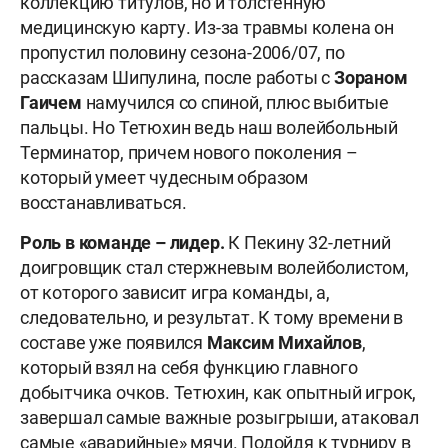
коллекцию титулов, но и толстенную
медицинскую карту. Из-за травмы колена он
пропустил половину сезона-2006/07, по
рассказам Шипулина, после работы с
Зораном
Гаичем
намучился со спиной, плюс выбитые
пальцы. Но Тетюхин ведь наш волейбольный
Терминатор, причем нового поколения –
который умеет чудесным образом
восстанавливаться.
Роль в команде – лидер.
К Пекину 32-летний
доигровщик стал стержневым волейболистом,
от которого зависит игра команды, а,
следовательно, и результат. К тому времени в
составе уже появился
Максим Михайлов
,
который взял на себя функцию главного
добытчика очков. Тетюхин, как опытный игрок,
завершал самые важные розыгрыши, атаковал
самые «аварийные» мячи. Подойдя к турниру в