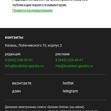
публикации вашего комментария.
Правила модерирования
.
контакты
Казань, Лобачевского 10, корпус 2
редакция
реклама
8 (843) 238-39-01
8 (843) 203-48-47
info@business-gazeta.ru
mir@business-gazeta.ru
вконтакте
twitter
дзен
telegram
Деловая электронная газета «Бизнес Online» (на связи).