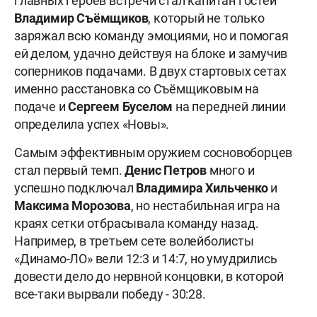
главных героев встречи стал капитан гостей
Владимир Съёмщиков
, который не только
заряжал всю команду эмоциями, но и помогая
ей делом, удачно действуя на блоке и замучив
соперников подачами. В двух стартовых сетах
именно расстановка со Съёмщиковым на
подаче и
Сергеем Буселом
на передней линии
определила успех «Новы».
Самым эффективным оружием сосновоборцев
стал первый темп.
Денис Петров
много и
успешно подключал
Владимира Хильченко
и
Максима
Морозова
, но нестабильная игра на
краях сетки отбрасывала команду назад.
Например, в третьем сете волейболисты
«Динамо-ЛО» вели 12:3 и 14:7, но умудрились
довести дело до нервной концовки, в которой
все-таки вырвали победу - 30:28.