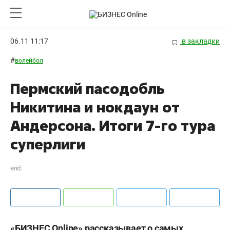
06.11 11:17
в закладки
#
волейбол
Пермский пасодобль
Никитина и нокдаун от
Андерсона. Итоги 7-го тура
суперлиги
erid:
«БИЗНЕС Online» рассказывает о самых