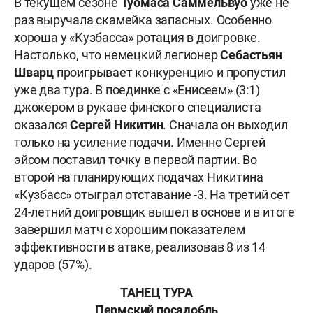
В текущем сезоне
Туомаса Саммельвуо
уже не
раз выручала скамейка запасных. Особенно
хороша у «Кузбасса» ротация в доигровке.
Настолько, что немецкий легионер
Себастьян
Шварц
проигрывает конкуренцию и пропустил
уже два тура. В поединке с «Енисеем» (3:1)
джокером в рукаве финского специалиста
оказался
Сергей Никитин
. Сначала он выходил
только на усиление подачи. Именно Сергей
эйсом поставил точку в первой партии. Во
второй на планирующих подачах Никитина
«Кузбасс» отыграл отставание -3. На третий сет
24-летний доигровщик вышел в основе и в итоге
завершил матч с хорошим показателем
эффективности в атаке, реализовав 8 из 14
ударов (57%).
ТАНЕЦ ТУРА
Пермский посадобль