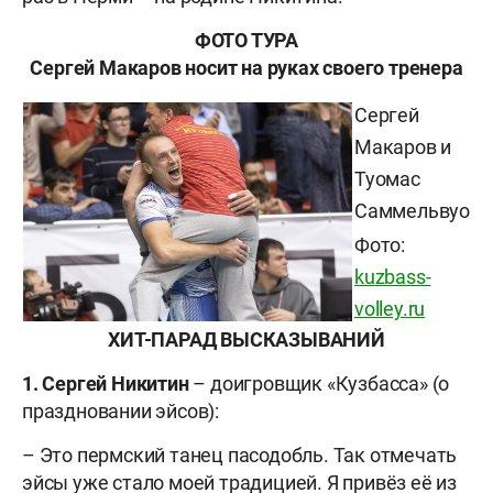
ФОТО ТУРА
Сергей Макаров носит на руках своего тренера
Сергей
Макаров и
Туомас
Саммельвуо
Фото:
kuzbass-
volley.ru
ХИТ-ПАРАД ВЫСКАЗЫВАНИЙ
1. Сергей Никитин
– доигровщик «Кузбасса» (о
праздновании эйсов):
– Это пермский танец пасодобль. Так отмечать
эйсы уже стало моей традицией. Я привёз её из