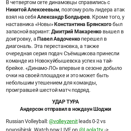
В четвертом сете динамовцы справились с
Никитой Алексеевым
, поэтому роль лидера атак
взял на себя
Александр Болдырев
. Кроме того, у
наставника «Новы»
Константина Брянского
был
запасной вариант:
Дмитрий Макаренко
вышел в
доигровку, а
Павел Авдоченко
перешел в
диагональ. Эта перестановка, а также
очередная серия подач Съёмщикова принесли
команде из Новокуйбышевска успех на тай-
брейке. «Динамо-ЛО» впервые в сезоне добыло
очки на своей площадке и это может быть
небольшим утешением для команды,
проигравшей шестой матч подряд.
УДАР ТУРА
Андерсон отправил в нокдаун Шоджи
Russian Volleyball:
@volleyzenit
leads 0-2 vs
novosibirsk. Watch now LIVE on
@Laola1tv
->