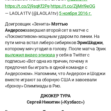
https://t.co/2j9sqKf2Pe
https://t.co/ZjjMrI9eOG
— LAOLA1TV (@LAOLA1tv)
5 ноября 2016 г.
Доигровщик «Зенита»
Мэттью
Андерсон
завершил второй сет в матче с
«Локомотивом» мощным ударом по линии. На
пути мяча встал либеро сибиряков
Эрик
Шоджи
,
которому мяч угодил в голову. После матча Эрик
выложил видео эпизода
у себя в Twitter с
подписью «Вот одна из причин, почему я
предпочел бы играть в одной команде с
Андерсоном». Напомним, что Андерсон и Шоджи
вместе играют за сборную США и завоевали
«бронзу» Олимпиады в Рио.
ДЖОКЕР ТУРА
Сергей Никитин («Кузбасс»)