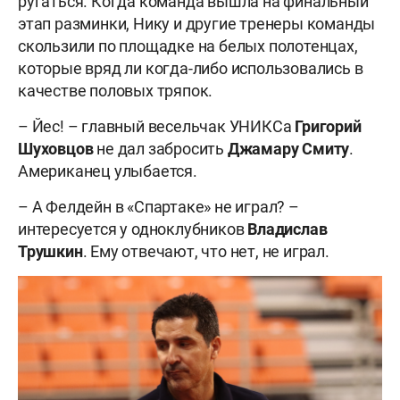
ругаться. Когда команда вышла на финальный
этап разминки, Нику и другие тренеры команды
скользили по площадке на белых полотенцах,
которые вряд ли когда-либо использовались в
качестве половых тряпок.
– Йес! – главный весельчак УНИКСа
Григорий
Шуховцов
не дал забросить
Джамару Смиту
.
Американец улыбается.
– А Фелдейн в «Спартаке» не играл? –
интересуется у одноклубников
Владислав
Трушкин
. Ему отвечают, что нет, не играл.