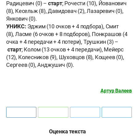
Радицевич (0) –
старт
; Рочести (10), Йованович
(8), Кесельж (8), Давидовач (2), Лазаревич (0),
Янкович (0).
УНИКС:
Эджим (10 очков + 4 подбора), Смит
(8), Ласме (6 очков + 8 подборов), Понкрашов (4
очка + 4 передачи + 4 потери), Трушкин (3) –
старт
; Колом (13 очков + 4 передачи), Мейерс
(12), Колесников (9), Шуховцов (8), Кощеев (0),
Сергеев (0), Анджушич (0).
Артур Валеев
Оценка текста