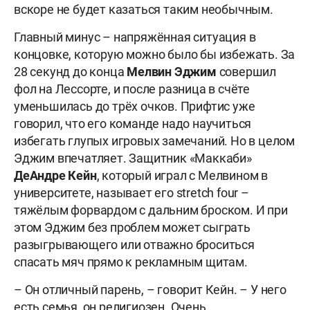
вскоре не будет казаться таким необычным.
Главный минус – напряжённая ситуация в
концовке, которую можно было бы избежать. За
28 секунд до конца
Мелвин Эджим
совершил
фол на Лессорте, и после разница в счёте
уменьшилась до трёх очков. Прифтис уже
говорил, что его команде надо научиться
избегать глупых игровых замечаний. Но в целом
Эджим впечатляет. Защитник «Маккаби»
ДеАндре Кейн
, который играл с Мелвином в
университете, называет его stretch four –
тяжёлым форвардом с дальним броском. И при
этом Эджим без проблем может сыграть
разыгрывающего или отважно броситься
спасать мяч прямо к рекламным щитам.
– Он отличный парень, – говорит Кейн. – У него
есть семья, он религиозен. Очень