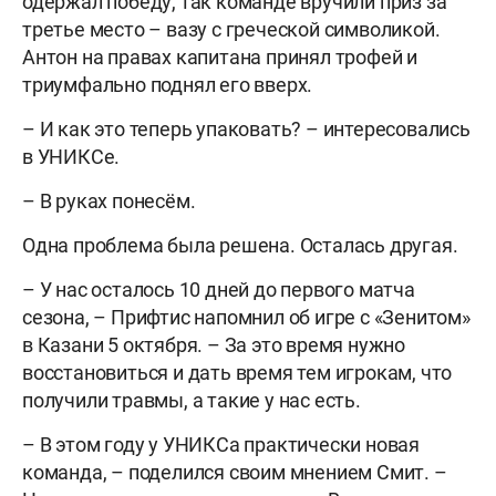
одержал победу, так команде вручили приз за
третье место – вазу с греческой символикой.
Антон на правах капитана принял трофей и
триумфально поднял его вверх.
– И как это теперь упаковать? – интересовались
в УНИКСе.
– В руках понесём.
Одна проблема была решена. Осталась другая.
– У нас осталось 10 дней до первого матча
сезона, – Прифтис напомнил об игре с «Зенитом»
в Казани 5 октября. – За это время нужно
восстановиться и дать время тем игрокам, что
получили травмы, а такие у нас есть.
– В этом году у УНИКСа практически новая
команда, – поделился своим мнением Смит. –