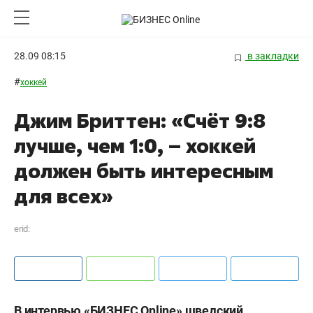
28.09 08:15
в закладки
#
хоккей
Джим Бриттен: «Счёт 9:8
лучше, чем 1:0, – хоккей
должен быть интересным
для всех»
erid:
В интервью «БИЗНЕС
Online
» шведский