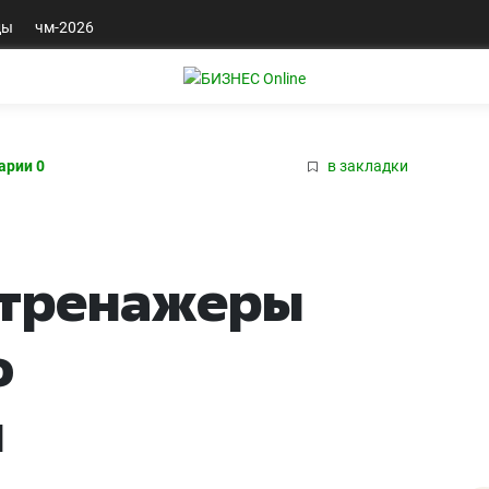
ды
чм-2026
арии 0
в закладки
тренажеры
о
я