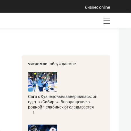
бизнес online
читаемое
обсуждаемое
Сага с Кузнецовым завершилась: он
едет в «Сибирь». Возвращение в
родной Челябинск откладывается
1