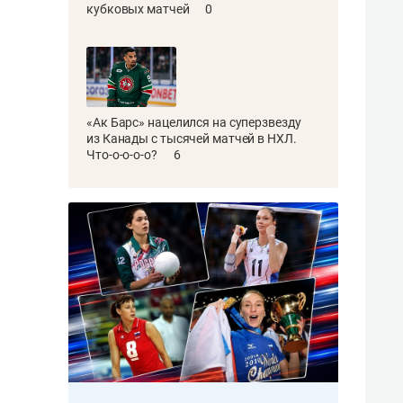
кубковых матчей
0
«Ак Барс» нацелился на суперзвезду
из Канады с тысячей матчей в НХЛ.
Что-о-о-о-о?
6