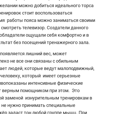
 желании можно добиться идеального торса
енировок стоит воспользоваться
ремя работы пояса можно заниматься своими
смотреть телевизор. Создатели данного
 обладатели ощущали себя комфортно и в
льтат без посещений тренажерного зала.
 появляется лишний вес, может
леко не все они связаны с обильным
гает людей, которые ведут малоподвижный,
 человеку, который имеет серьезные
тивопоказаны интенсивные физические
т верным помощником при этом. Это
ной заменой изнурительным тренировкам в
я не нужно принимать специальные
ёр задаст тон любой группе мышц. При