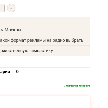
-
0
ирм Москвы
акой формат рекламы на радио выбрать
удожественную гимнастику
арии
0
сначала новые