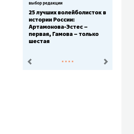
выбор редакции
выбор редак
25 лучших волейболисток в
Бюджеты 
истории России:
– главны
Артамонова-Эстес –
Барс» – 
первая, Гамова – только
Юлаев» –
шестая
пред.
след.