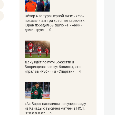
Обзор 4-го тура Первой лиги: «Уфе»
показали аж три красные карточки,
Юран победил бывшую, «Нижний»
доминирует
0
Даку идёт по пути Боккетти и
Бояринцева: все футболисты, кто
играл за «Рубин» и «Спартак»
4
«Ак Барс» нацелился на суперзвезду
из Канады с тысячей матчей в НХЛ.
Что-о-о-о-о?
6