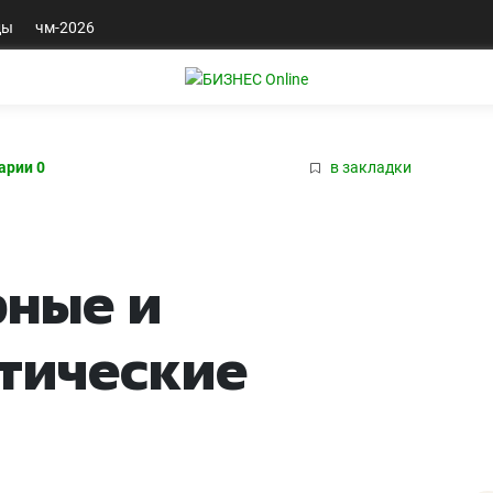
ды
чм-2026
арии 0
в закладки
рные и
тические