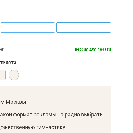
er
версия для печати
текста
-
0
ирм Москвы
акой формат рекламы на радио выбрать
удожественную гимнастику