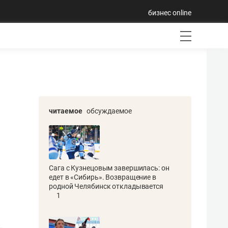
бизнес online
читаемое
обсуждаемое
Сага с Кузнецовым завершилась: он
едет в «Сибирь». Возвращение в
родной Челябинск откладывается
1