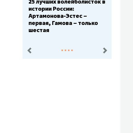
25 лучших волейболисток в
Бюджеты к
истории России:
– главный 
Артамонова-Эстес –
Барс» – вт
первая, Гамова – только
Юлаев» – с
шестая
пред.
след.