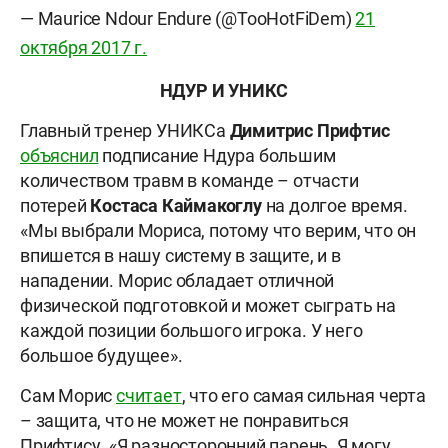
— Maurice Ndour Endure (@TooHotFiDem)
21
октября 2017 г.
НДУР И УНИКС
Главный тренер УНИКСа
Димитрис Прифтис
объяснил
подписание Ндура большим
количеством травм в команде – отчасти
потерей
Костаса Каймакоглу
на долгое время.
«Мы выбрали Мориса, потому что верим, что он
впишется в нашу систему в защите, и в
нападении. Морис обладает отличной
физической подготовкой и может сыграть на
каждой позиции большого игрока. У него
большое будущее».
Сам Морис
считает
, что его самая сильная черта
– защита, что не может не понравиться
Прифтису. «Я разносторонний парень. Я могу