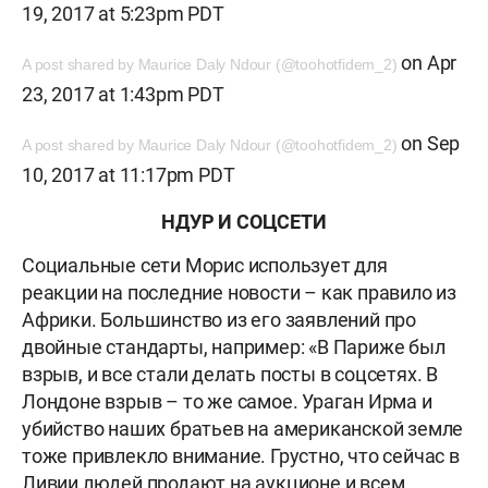
19, 2017 at 5:23pm PDT
on
Apr
A post shared by Maurice Daly Ndour (@toohotfidem_2)
23, 2017 at 1:43pm PDT
on
Sep
A post shared by Maurice Daly Ndour (@toohotfidem_2)
10, 2017 at 11:17pm PDT
НДУР И СОЦСЕТИ
Социальные сети Морис использует для
реакции на последние новости – как правило из
Африки. Большинство из его заявлений про
двойные стандарты, например: «В Париже был
взрыв, и все стали делать посты в соцсетях. В
Лондоне взрыв – то же самое. Ураган Ирма и
убийство наших братьев на американской земле
тоже привлекло внимание. Грустно, что сейчас в
Ливии людей продают на аукционе и всем