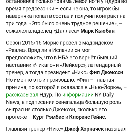
остановила только травма левой ноги у Ндура во
время предсезонки – если не она, то игрок бы
наверняка попал в состав и получил контракт на
три года. «Это было очень трудное решение», –
сожалел владелец «Далласа»
Марк Кьюбан
.
Сезон 2015/16 Морис провёл в мадридском
«Реале». Вряд ли в Испании он мог
предположить, что в НБА его вернёт бывший
наставник «Чикаго» и «Лейкерс», легендарный
тренер, а тогда президент «Никс»
Фил Джексон
.
Но именно это и произошло. «Фил – главная
причина, по которой я оказался в «Нью-Йорке», –
рассказывал
Ндур. По
информации
NY Daily
News, в подписании сенегальца большую роль
сыграл не столько Джексон, сколько его
протеже –
Курт Рэмбис
и
Клоренс Гейнс
.
Главный тренер «Никс»
Джеф Хорначек
называл