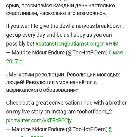
срыв, просыпайся каждый день настолько
счастливым, насколько это возможно».
If you want to give the devil a nervous breakdown,
get up every day and be as happy as you can
possibly be!
#satanstrongbutiamstronger
#HIM
— Maurice Ndour Endure (@TooHotFiDem)
6 мая
2017 г.
«Мы хотим революции. Революции молодых
людей! Революция умов начнётся с
африканского образования».
Check out a great conversation I had with a brother
on my live story on Instagram toohotfidem_2
pic.twitter.com/vkTFcB0Cjy
— Maurice Ndour Endure (@TooHotFiDem)
5