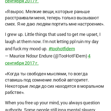
сентября 2017 г.
«Я вырос. Мелкие вещи, которые раньше
расстраивали меня, теперь только вызывают
смех. Я не даю людям портить мне настроение».
I grew up. Little things that used to get me upset, I
laugh at them now. I'm not letting ppl ruin my day
and fuck my mood up.
#toohotfidem
— Maurice Ndour Endure (@TooHotFiDem)
4
сентября 2017 г.
«Когда ты свободен мыслями, то всегда
ставишь под сомнение любой авторитет.
Некоторые люди до сих находятся в моральном
рабстве».
When you free up your mind, you always question
authority. Some people still inna mental slavery