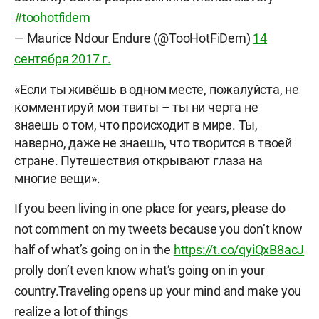
#toohotfidem
— Maurice Ndour Endure (@TooHotFiDem)
14
сентября 2017 г.
«Если ты живёшь в одном месте, пожалуйста, не
комментируй мои твиты – ты ни черта не
знаешь о том, что происходит в мире. Ты,
наверно, даже не знаешь, что творится в твоей
стране. Путешествия открывают глаза на
многие вещи».
If you been living in one place for years, please do
not comment on my tweets because you don’t know
half of what’s going on in the
https://t.co/qyiQxB8acJ
prolly don’t even know what’s going on in your
country.Traveling opens up your mind and make you
realize a lot of things