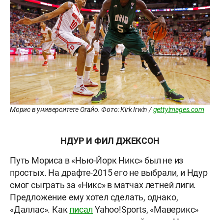
Морис в университете Огайо. Фото: Kirk Irwin /
gettyimages.com
НДУР И ФИЛ ДЖЕКСОН
Путь Мориса в «Нью-Йорк Никс» был не из
простых. На драфте-2015 его не выбрали, и Ндур
смог сыграть за «Никс» в матчах летней лиги.
Предложение ему хотел сделать, однако,
«Даллас». Как
писал
Yahoo!Sports, «Маверикс»