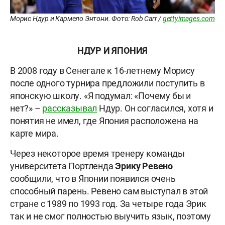
Морис Ндур и Кармело Энтони. Фото: Rob Carr /
gettyimages.com
НДУР И ЯПОНИЯ
В 2008 году в Сенегале к 16-летнему Морису
после одного турнира предложили поступить в
японскую школу. «Я подумал: «Почему бы и
нет?» –
рассказывал
Ндур. Он согласился, хотя и
понятия не имел, где Япония расположена на
карте мира.
Через некоторое время тренеру команды
университета Портленда
Эрику Ревено
сообщили, что в Японии появился очень
способный парень. Ревено сам выступал в этой
стране с 1989 по 1993 год. За четыре года Эрик
так и не смог полностью выучить язык, поэтому