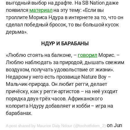
выгодный выбор на драфте. На SB Nation даже
появился
материал
на эту тему: «Если вы
троллите Мориса Ндура в интернете за то, что он
сделал победный бросок, то вы большой кусок
дерьма».
НДУР И БАРАБАНЫ
«Люблю стоять на балконе, –
говорил
Морис. –
Люблю наблюдать за природой, дышать свежим
воздухом, получать удовольствие от жизни».
Недаром у него есть прозвище Nature Boy –
Мальчик-природа. Он любит регги, делает
причёску, как у регги-артистов – на неё уходит
порядка двух-трёх часов. Африканского
колорита Ндуру добавляет и хобби – игра на
барабанах.
on
Jun
A post shared by Maurice Daly Ndour (@toohotfidem_2)