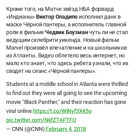
Кроме того, на Матче звёзд НБА форвард
«Индианы»
Виктор Оладипо
исполнил данк в
маске Чёрной пантеры, а исполнитель главной
роли в фильме
Чедвик Боузман
чуть ли не стал
ведущим селебрити уикенда. Новый фильм
Marvel произвёл впечатление и на школьников
из Атланты. Видео облетело весь интернет, но
мало кто знает, что здесь ребята узнали, что их
сводят на сеанс «Чёрной пантеры».
Students at a middle school in Atlanta were thrilled
to find out they were all going to see the upcoming
movie "Black Panther," and their reaction has gone
viral online
https://t.co/WiNyf3X45o
pic.twitter.com/NkfZTAFTFO
— CNN (@CNN)
February 4, 2018