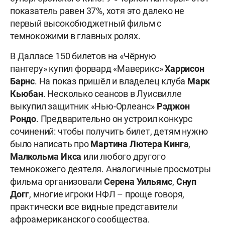
показатель равен 37%, хотя это далеко не
первый высокобюджетный фильм с
темнокожими в главных ролях.
В Далласе 150 билетов на «Чёрную
пантеру» купил форвард «Маверикс»
Харрисон
Барнс
. На показ пришёл и владелец клуба
Марк
Кьюбан
. Несколько сеансов в Луисвилле
выкупил защитник «Нью-Орлеанс»
Рэджон
Рондо
. Предварительно он устроил конкурс
сочинений: чтобы получить билет, детям нужно
было написать про
Мартина Лютера Кинга
,
Малкольма Икса
или любого другого
темнокожего деятеля. Аналогичные просмотры
фильма организовали
Серена Уильямс
,
Снуп
Догг
, многие игроки НФЛ – проще говоря,
практически все видные представители
афроамериканского сообщества.