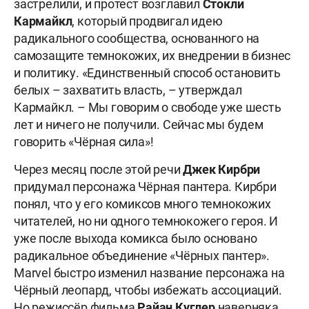
застрелили, и протест возглавил
Стокли
Кармайкл
, который продвигал идею
радикального сообщества, основанного на
самозащите темнокожих, их внедрении в бизнес
и политику. «Единственный способ остановить
белых – захватить власть, – утверждал
Кармайкл. – Мы говорим о свободе уже шесть
лет и ничего не получили. Сейчас мы будем
говорить «Чёрная сила»!
Через месяц после этой речи
Джек Кирбри
придумал персонажа Чёрная пантера. Кирбри
понял, что у его комиксов много темнокожих
читателей, но ни одного темнокожего героя. И
уже после выхода комикса было основано
радикальное объединение «Чёрных пантер».
Marvel быстро изменил название персонажа на
Чёрный леопард, чтобы избежать ассоциаций.
Но режиссёр фильма
Райан Куглер
наверняка