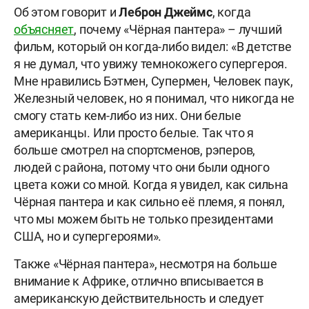
Об этом говорит и
Леброн Джеймс
, когда
объясняет
, почему «Чёрная пантера» – лучший
фильм, который он когда-либо видел: «В детстве
я не думал, что увижу темнокожего супергероя.
Мне нравились Бэтмен, Супермен, Человек паук,
Железный человек, но я понимал, что никогда не
смогу стать кем-либо из них. Они белые
американцы. Или просто белые. Так что я
больше смотрел на спортсменов, рэперов,
людей с района, потому что они были одного
цвета кожи со мной. Когда я увидел, как сильна
Чёрная пантера и как сильно её племя, я понял,
что мы можем быть не только президентами
США, но и супергероями».
Также «Чёрная пантера», несмотря на больше
внимание к Африке, отлично вписывается в
американскую действительность и следует