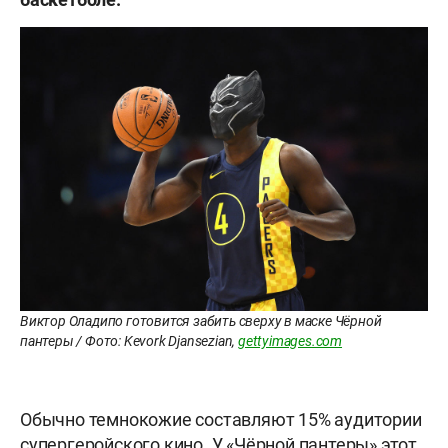
Виктор Оладипо готовится забить сверху в маске Чёрной
пантеры / Фото: Kevork Djansezian,
gettyimages.com
Обычно темнокожие составляют 15% аудитории
супергеройского кино. У «Чёрной пантеры» этот