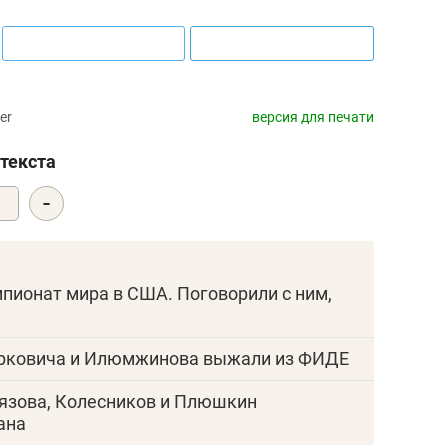
er
версия для печати
текста
-
0
пионат мира в США. Поговорили с ним,
орковича и Илюмжинова выжали из ФИДЕ
лязова, Колесников и Плюшкин
ана