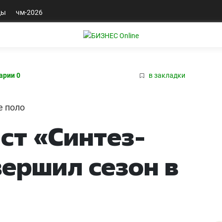
ды
чм-2026
арии 0
в закладки
е поло
ст «Синтез-
ершил сезон в