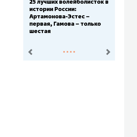
25 лучших волейболисток в
истории России:
Артамонова-Эстес –
первая, Гамова – только
шестая
пред.
след.