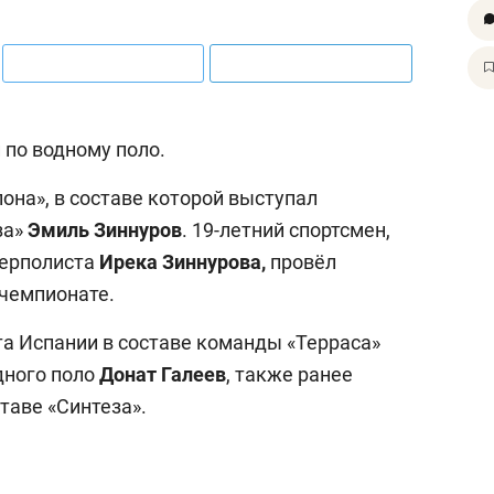
 по водному поло.
она», в составе которой выступал
за»
Эмиль Зиннуров
. 19-летний спортсмен,
терполиста
Ирека Зиннурова,
провёл
чемпионате.
а Испании в составе команды «Терраса»
дного поло
Донат Галеев
, также ранее
аве «Синтеза».