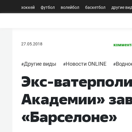
хоккей
футбол
волейбол
баскетбол
другие ви
27.05.2018
коммент
Другие виды
Новости ONLINE
Водно
#
#
#
Экс-ватерполи
Академии» зав
«Барселоне»