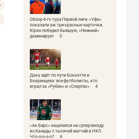
Обзор 4-го тура Первой лиги: «Уфе»
показали аж три красные карточки,
Юран победил бывшую, «Нижний»
доминирует
0
Даку идёт по пути Боккетти и
Бояринцева: все футболисты, кто
играл за «Рубин» и «Спартак»
4
«Ак Барс» нацелился на суперзвезду
из Канады с тысячей матчей в НХЛ.
Что-о-о-о-о?
6