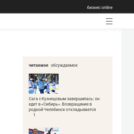
бизнес online
читаемое
обсуждаемое
Сага с Кузнецовым завершилась: он
едет в «Сибирь». Возвращение в
родной Челябинск откладывается
1