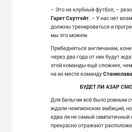
– Это не клубный футбол, – рез
Гарет Саутгейт
. – У нас нет во
должны тренироваться и прогрес
мы это можем.
Прибедняться англичанам, конеч
через два года от них будут жд
этой команды ещё сложнее, чем
на их месте команду
Станислава
БУДЕТ ЛИ АЗАР СМ
Для Бельгии всё было ровным сч
ждали чемпионских амбиций, но
едва ли не самый симпатичный 
прекрасно отражают расположен