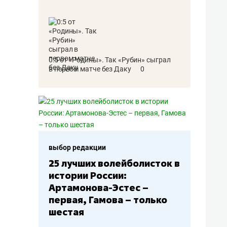
0:5 от «Родины». Так «Рубин» сыграл
в первом матче без Даку
0
выбор редакции
сток в
Бюджеты клубов КХЛ: СКА
– главный мажор, «Ак
Барс» – второй, «Салават
лько
Юлаев» – середняк