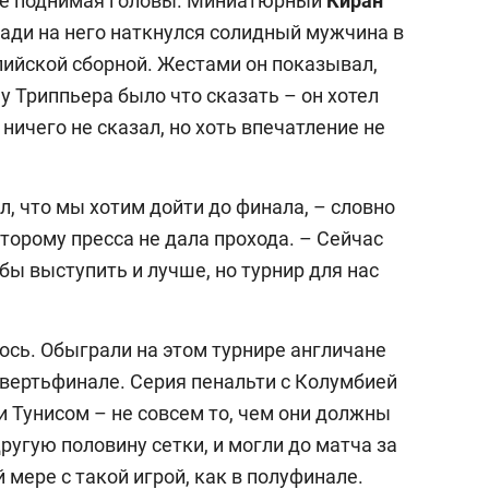
не поднимая головы. Миниатюрный
Киран
зади на него наткнулся солидный мужчина в
лийской сборной. Жестами он показывал,
 у Триппьера было что сказать – он хотел
ничего не сказал, но хоть впечатление не
л, что мы хотим дойти до финала, – словно
оторому пресса не дала прохода. – Сейчас
ы выступить и лучше, но турнир для нас
выбор редакции
ось. Обыграли на этом турнире англичане
25 лучших волейболи
истории России:
твертьфинале. Серия пенальти с Колумбией
Артамонова-Эстес –
и Тунисом – не совсем то, чем они должны
первая, Гамова – то
ругую половину сетки, и могли до матча за
шестая
 мере с такой игрой, как в полуфинале.