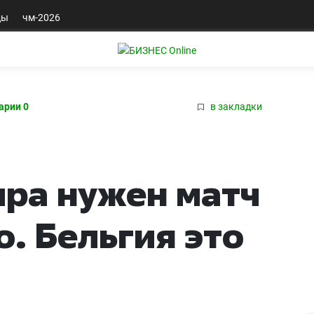
ды
чм-2026
арии 0
в закладки
ра нужен матч
о. Бельгия это