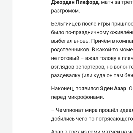
Джордан Пикфорд
, матч за тр
разгромом.
Бельгийцев после игры пришлос
было по-праздничному оживлён
выбегал вновь. Причём в компа
родственников. В какой-то момен
не готовый – вжал голову в пле
взглядов репортёров, но волонт
раздевалку (или куда он там бе
Наконец, появился
Эден Азар
. 
перед микрофонами.
– Чемпионат мира прошёл идеал
добились чего-то потрясающего
Азар в трёх из семи матчей на