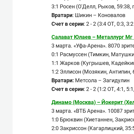
3:1 Росен (О'Делл, Рыков, 59:38,
Вратари
: Шикин – Коновалов
Счет в серии
: 2 - 2 (3:4 ОТ, 0:3, 3:
Салават Юлаев – Металлург Мг – 1:
3 марта. «Уфа-Арена». 8070 зрит
0:1 Расмуссен (Тимкин, Матушкин
1:1 Жарков (Кугрышев, Кадейкин
1:2 Эллисон (Мозякин, Антипин, 6
Вратари:
Метсола – Загидулин
Счет в серии
: 2 - 2 (1:2 ОТ, 4:1, 5:
Динамо (Москва) – Йокерит (Хельс
3 марта. «ВТБ Арена». 10087 зри
1:0 Брюквин (Хиетаннен, Закрисс
2:0 Закриссон (Кагарлицкий, 35:5