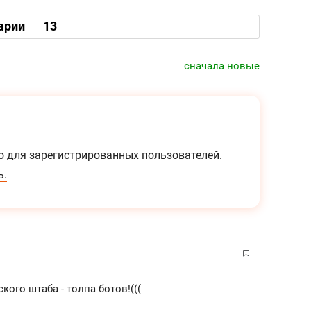
арии
13
сначала новые
о для
зарегистрированных пользователей.
ь.
кого штаба - толпа ботов!(((