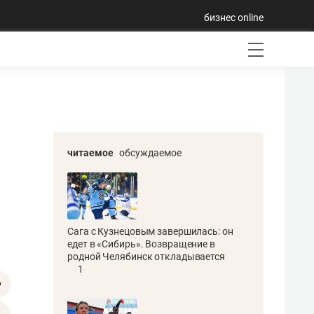
бизнес online
читаемое
обсуждаемое
Сага с Кузнецовым завершилась: он
едет в «Сибирь». Возвращение в
родной Челябинск откладывается
1