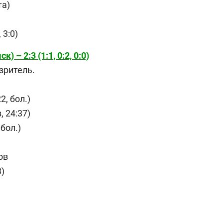
та)
, 3:0)
) – 2:3 (1:1, 0:2, 0:0)
зритель.
2, бол.)
 24:37)
 бол.)
ов
:3)