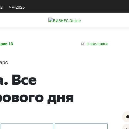
ды
чм-2026
рии 13
в закладки
арс
. Все
рового дня