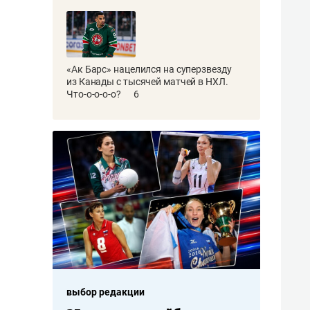
«Ак Барс» нацелился на суперзвезду
из Канады с тысячей матчей в НХЛ.
Что-о-о-о-о?
6
выбор редакции