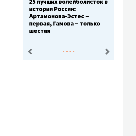
Бюджеты клубов КХЛ: СКА
– главный мажор, «Ак
Барс» – второй, «Салават
Юлаев» – середняк
пред.
след.