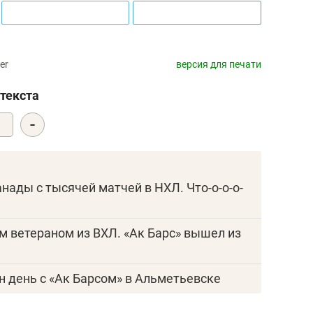
er
версия для печати
текста
-
0
анады с тысячей матчей в НХЛ. Что-о-о-о-
им ветераном из ВХЛ. «Ак Барс» вышел из
н день с «Ак Барсом» в Альметьевске