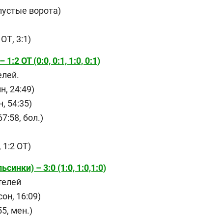
 пустые ворота)
2 ОТ, 3:1)
2 ОТ (0:0, 0:1, 1:0, 0:1)
елей.
, 24:49)
, 54:35)
7:58, бол.)
1, 1:2 ОТ)
инки) – 3:0 (1:0, 1:0,1:0)
телей
он, 16:09)
5, мен.)