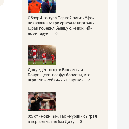
Обзор 4-го тура Первой лиги: «Уфе»
показали аж три красные карточки,
Юран победил бывшую, «Нижний»
доминирует
0
Даку идёт по пути Боккетти и
Бояринцева: все футболисты, кто
играл за «Рубин» и «Спартак»
4
0:5 от «Родины». Так «Рубин» сыграл
в первом матче без Даку
0