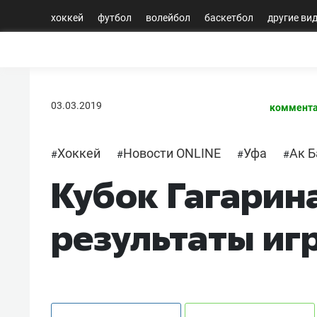
хоккей
футбол
волейбол
баскетбол
другие ви
03.03.2019
коммента
Хоккей
Новости ONLINE
Уфа
Ак Б
#
#
#
#
Кубок Гагарина
результаты иг