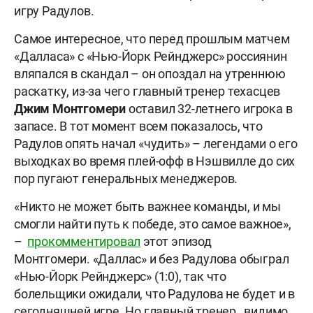
игру Радулов.
Самое интересное, что перед прошлым матчем
«Далласа» с «Нью-Йорк Рейнджерс» россиянин
вляпался в скандал – он опоздал на утреннюю
раскатку, из-за чего главный тренер техасцев
Джим Монтгомери
оставил 32-летнего игрока в
запасе. В тот момент всем показалось, что
Радулов опять начал «чудить» – легендами о его
выходках во время плей-офф в Нэшвилле до сих
пор пугают генеральных менеджеров.
«Никто не может быть важнее команды, и мы
смогли найти путь к победе, это самое важное»,
–
прокомментировал
этот эпизод
Монтгомери. «Даллас» и без Радулова обыграл
«Нью-Йорк Рейнджерс» (1:0), так что
болельщики ожидали, что Радулова не будет и в
сегодняшней игре. Но главный тренер , видимо,