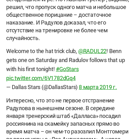
решил, что пропуск одного матча и небольшое
общественное порицание – достаточное
наказание. И Радулов доказал, что его
отсутствие на тренировке не более чем
случайность.
Welcome to the hat trick club,
@RADUL22
! Benn
gets one on Saturday and Radulov follows that up
with his first tonight!
#GoStars
pic.twitter.com/6V1782dGq4
— Dallas Stars (@DallasStars)
8 марта 2019 г.
Интересно, что это не первое отстранение
Радулова в нынешнем сезоне. В середине
января тренерский штаб «Далласа» посадил
россиянина на скамейку запасных прямо во
время матча – он чем-то разозлил Монтгомери