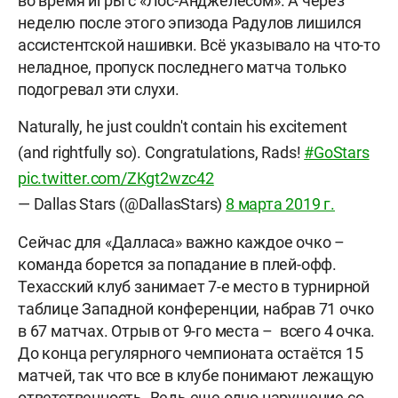
во время игры с «Лос-Анджелесом». А через
неделю после этого эпизода Радулов лишился
ассистентской нашивки. Всё указывало на что-то
неладное, пропуск последнего матча только
подогревал эти слухи.
Naturally, he just couldn't contain his excitement
(and rightfully so). Congratulations, Rads!
#GoStars
pic.twitter.com/ZKgt2wzc42
— Dallas Stars (@DallasStars)
8 марта 2019 г.
Сейчас для «Далласа» важно каждое очко –
команда борется за попадание в плей-офф.
Техасский клуб занимает 7-е место в турнирной
таблице Западной конференции, набрав 71 очко
в 67 матчах. Отрыв от 9-го места – всего 4 очка.
До конца регулярного чемпионата остаётся 15
матчей, так что все в клубе понимают лежащую
ответственность. Ведь еще одно нарушение со