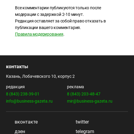
Все комментарии публикуются только после
модерации с задержкой 2-10 минут.
Редакция оставляет за собой право отказать в
публикации вашего комментария.
Правила модерирования
.
контакты
Казань, Лобачевского 10, корпус 2
редакция
реклама
8 (843) 238-39-01
8 (843) 203-48-47
info@business-gazeta.ru
mir@business-gazeta.ru
вконтакте
twitter
дзен
telegram