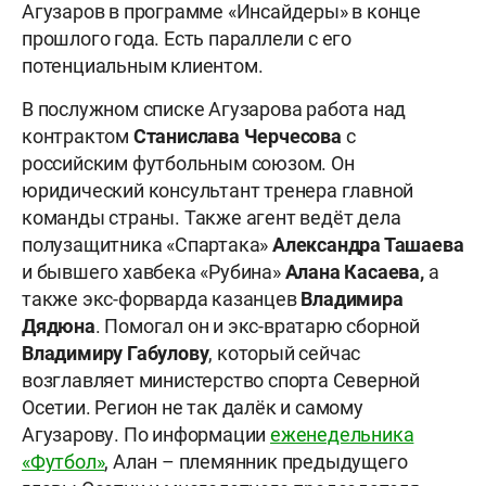
Агузаров в программе «Инсайдеры» в конце
прошлого года. Есть параллели с его
потенциальным клиентом.
В послужном списке Агузарова работа над
контрактом
Станислава Черчесова
с
российским футбольным союзом. Он
юридический консультант тренера главной
команды страны. Также агент ведёт дела
полузащитника «Спартака»
Александра Ташаева
и бывшего хавбека «Рубина»
Алана Касаева,
а
также экс-форварда казанцев
Владимира
Дядюна
. Помогал он и экс-вратарю сборной
Владимиру Габулову
, который сейчас
возглавляет министерство спорта Северной
Осетии. Регион не так далёк и самому
Агузарову. По информации
еженедельника
«Футбол»
, Алан – племянник предыдущего