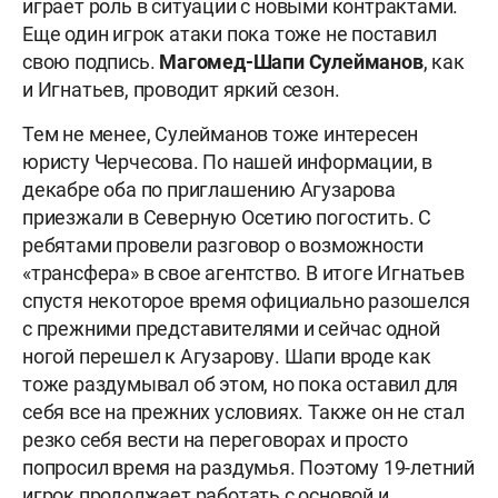
играет роль в ситуации с новыми контрактами.
Еще один игрок атаки пока тоже не поставил
свою подпись.
Магомед-Шапи Сулейманов
, как
и Игнатьев, проводит яркий сезон.
Тем не менее, Сулейманов тоже интересен
юристу Черчесова. По нашей информации, в
декабре оба по приглашению Агузарова
приезжали в Северную Осетию погостить. С
ребятами провели разговор о возможности
«трансфера» в свое агентство. В итоге Игнатьев
спустя некоторое время официально разошелся
с прежними представителями и сейчас одной
ногой перешел к Агузарову. Шапи вроде как
тоже раздумывал об этом, но пока оставил для
себя все на прежних условиях. Также он не стал
резко себя вести на переговорах и просто
попросил время на раздумья. Поэтому 19-летний
игрок продолжает работать с основой и