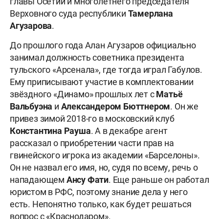
главы Осетии и многолетнего председателя
Верховного суда республики
Тамерлана
Агузарова
.
До прошлого года Алан Агузаров официально
занимал должность советника президента
тульского «Арсенала», где тогда играл Габулов.
Ему приписывают участие в комплектовании
звёздного «Динамо» прошлых лет с
Матьё
Вальбуэна
и
Александером Бюттнером
. Он же
привез зимой 2018-го в московский клуб
Константина Рауша
. А в декабре агент
рассказал о приобретении части прав на
гвинейского игрока из академии «Барселоны».
Он не назвал его имя, но, судя по всему, речь о
нападающем
Ансу Фати
. Еще раньше он работал
юристом в РФС, поэтому знание дела у него
есть. Непонятно только, как будет решаться
вопрос с «Краснодаром».