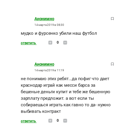
Анонимно
14 марта 2019 в 08:30
мудко и фурсенко убили наш футбол
0
ответить
Анонимно
14 марта 2019 в 11:19
не понимаю этих ребят...да пофиг что дает
краснодар играй как месси барса за
бешеные деньги купит и тебе же бешенную
зарплату предложит. а вот если ты
собираешься играть как гавно то да- нужно
выбивать контракт
0
ответить