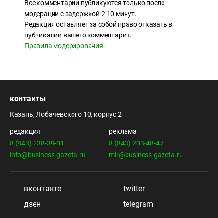
Все комментарии публикуются только после
модерации с задержкой 2-10 минут.
Редакция оставляет за собой право отказать в
публикации вашего комментария.
Правила модерирования
.
контакты
Казань, Лобачевского 10, корпус 2
редакция
реклама
8 (843) 238-39-01
8 (843) 203-48-47
info@business-gazeta.ru
mir@business-gazeta.ru
вконтакте
twitter
дзен
telegram