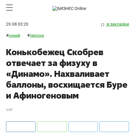
29.08 03:20
в закладки
#
#
хоккей
персона
Конькобежец Скобрев
отвечает за физуху в
«Динамо». Нахваливает
баллоны, восхищается Буре
и Афиногеновым
erid: