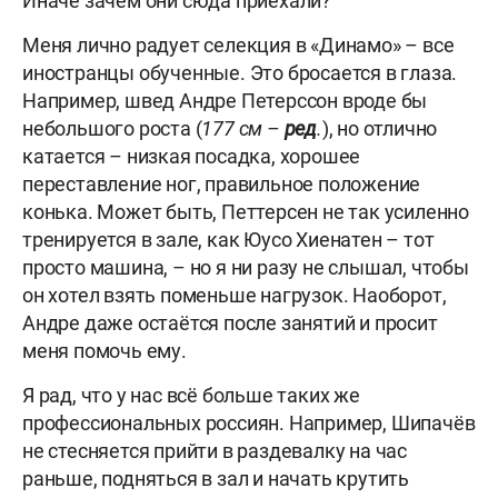
Иначе зачем они сюда приехали?
Меня лично радует селекция в «Динамо» – все
иностранцы обученные. Это бросается в глаза.
Например, швед Андре Петерссон вроде бы
небольшого роста (
177 см –
ред
.
), но отлично
катается – низкая посадка, хорошее
переставление ног, правильное положение
конька. Может быть, Петтерсен не так усиленно
тренируется в зале, как Юусо Хиенатен – тот
просто машина, – но я ни разу не слышал, чтобы
он хотел взять поменьше нагрузок. Наоборот,
Андре даже остаётся после занятий и просит
меня помочь ему.
Я рад, что у нас всё больше таких же
профессиональных россиян. Например, Шипачёв
не стесняется прийти в раздевалку на час
раньше, подняться в зал и начать крутить