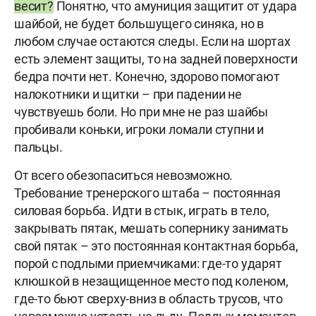
весит?
Понятно, что амуниция защитит от удара
шайбой, не будет большущего синяка, но в
любом случае остаются следы. Если на шортах
есть элемент защиты, то на задней поверхности
бедра почти нет. Конечно, здорово помогают
налокотники и щитки – при падении не
чувствуешь боли. Но при мне не раз шайбы
пробивали коньки, игроки ломали ступни и
пальцы.
От всего обезопаситься невозможно.
Требование тренерского штаба – постоянная
силовая борьба. Идти в стык, играть в тело,
закрывать пятак, мешать сопернику занимать
свой пятак – это постоянная контактная борьба,
порой с подлыми приемчиками: где-то ударят
клюшкой в незащищенное место под коленом,
где-то бьют сверху-вниз в область трусов, что