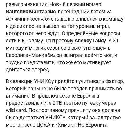
разыгрывающих. Новый первый номер
Вангелис
Мантзарис
, перешедший летом из
«Олимпиакоса», очень долго вливался в команду
и до сих пор не вышел на тот уровень игры,
которого от него ждут. Определённые вопросы
есть и к новому центровому
Алексу
Тайсу
. К 31-
му году и многих сезонов в выступающем в
Евролиге «Маккаби» он выиграл всё что мог, и
трудно представить, что же его мотивирует
двигаться вперёд.
В селекции УНИКСу придётся учитывать фактор,
который раньше не было поводов принимать во
внимание. В прошлом сезоне Евролига
предоставила лиге ВТБ третью путёвку через
wild card. По спортивному принципу она должна
была достаться УНИКСу, который занял третье
место после ЦСКА и «Химок». Но Евролига