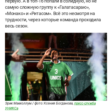
первую. А в топ-16 попали в солидную, но не
самую сложную группу к «Галатасараю»,
«Монако» и «Ритасом». Всё это несмотря на
трудности, через которые команда проходила
весь сезон.
Эрик Макколлум / фото: Ксения Богданова,
пресс-служба
УНИКСа