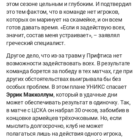
этом сезоне цельным и глубоким. И подтвердил
это тем фактом, что в команде нет игроков,
которых он маринует на скамейке, и он всем
готов давать время. «Если я задействую всех,
значит, состав меня устраивает», – заявлял
греческий специалист.
Другое дело, что из-за травм у Прифтиса нет
возможности задействовать всех. В результате
команда борется за победу в тех матчах, где при
других обстоятельствах выигрывала бы без
особых проблем. В этом плане УНИКС спасает
Эррик
Макколлум
, который в удачные дни
может обеспечивать результат в одиночку. Так,
в матче с ЦСКА он набрал 30 очков, забомбив в
концовке армейцев трёхочковыми. Но, если
мыслить долгосрочно, клуб не может
полагаться лишь на действия одного игрока,