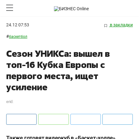
24.12 07:53
в закладки
#
баскетбол
Сезон УНИКСа: вышел в
топ-16 Кубка Европы с
первого места, ищет
усиление
erid:
Также готовят видеокуб в «Баскет-холле».