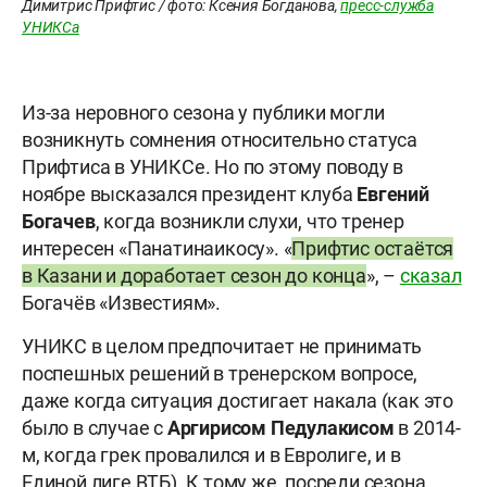
Димитрис Прифтис / фото: Ксения Богданова,
пресс-служба
УНИКСа
Из-за неровного сезона у публики могли
возникнуть сомнения относительно статуса
Прифтиса в УНИКСе. Но по этому поводу в
ноябре высказался президент клуба
Евгений
Богачев
, когда возникли слухи, что тренер
интересен «Панатинаикосу». «
Прифтис остаётся
в Казани и доработает сезон до конца
», –
сказал
Богачёв «Известиям».
УНИКС в целом предпочитает не принимать
поспешных решений в тренерском вопросе,
даже когда ситуация достигает накала (как это
было в случае с
Аргирисом
Педулакисом
в 2014-
м, когда грек провалился и в Евролиге, и в
Единой лиге ВТБ). К тому же, посреди сезона