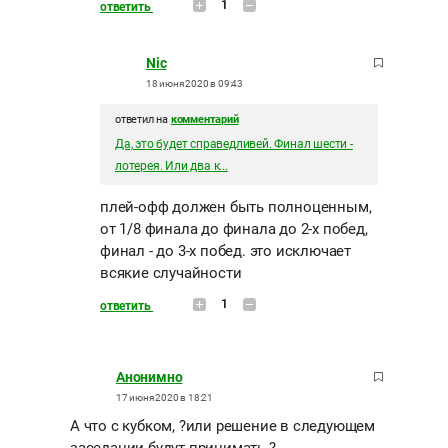
1
ответить
Nic
18 июня 2020 в 09:43
ответил на
комментарий
Да, это будет справедливей. Финал шести -
лотерея. Или два к...
плей-офф должен быть полноценным,
от 1/8 финала до финала до 2-х побед,
финал - до 3-х побед. это исключает
всякие случайности
1
ответить
Анонимно
17 июня 2020 в 18:21
А что с кубком, ?или решение в следующем