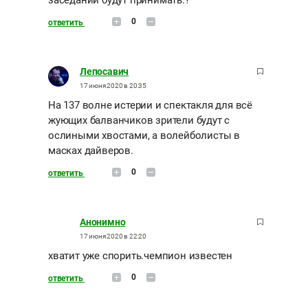
заседании будут принимать.?
0
ответить
Лепосавич
17 июня 2020 в 20:35
На 137 волне истерии и спектакля для всё
жующих балванчиков зрители будут с
ослиными хвостами, а волейболисты в
масках дайверов.
0
ответить
Анонимно
17 июня 2020 в 22:20
хватит уже спорить.чемпион известен
0
ответить