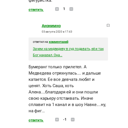
фигуристка.
1
ответить
Анонимно
03 августа 2020 в 17:43
ответил на
комментарий
Зачем на медведеву в суд подавать, её и так
Бог наказал. Она...
Бумеранг только прилетел. А
Медведева отряхнулась.... и дальше
катается. Ее все девчата любят и
ценят. Хоть Саша, хоть
Алена....благодаря ей и они пошли
свою карьеру отстаивать. Иначе
сплавит на 1 канал и в шоу Навке....ну,
на фиг...
-1
ответить