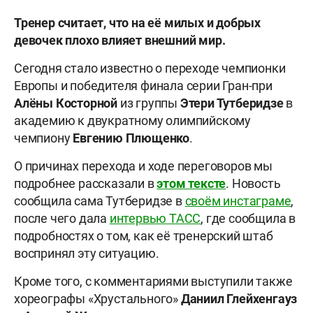
Тренер считает, что на её милых и добрых
девочек плохо влияет внешний мир.
Сегодня стало известно о переходе чемпионки
Европы и победителя финала серии Гран-при
Алёны Косторной
из группы
Этери Тутберидзе
в
академию к двукратному олимпийскому
чемпиону
Евгению Плющенко
.
О причинах перехода и ходе переговоров мы
подробнее рассказали в
этом тексте
. Новость
сообщила сама Тутберидзе в
своём инстаграме
,
после чего дала
интервью ТАСС
, где сообщила в
подробностях о том, как её тренерский штаб
воспринял эту ситуацию.
Кроме того, с комментариями выступили также
хореографы «Хрустального»
Даниил Глейхенгауз