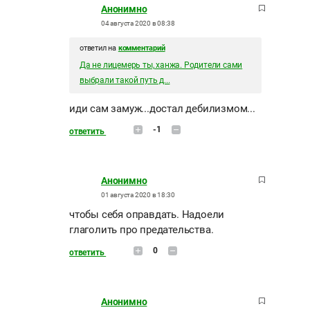
Анонимно
04 августа 2020 в 08:38
ответил на
комментарий
Да не лицемерь ты, ханжа. Родители сами
выбрали такой путь д...
иди сам замуж...достал дебилизмом...
-1
ответить
Анонимно
01 августа 2020 в 18:30
чтобы себя оправдать. Надоели
глаголить про предательства.
0
ответить
Анонимно