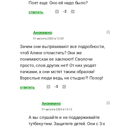
Поет еще. Оно ей надо было?
-2
ответить
Анонимно
01 августа 2020 в 12:39
Зачем они вытряхивают все подробности,
чтоб Алене отомстить? Они же
понимают,как ее заклюют! Сволочи
просто, слов других нет! От них уходят
пачками, а они мстят таким образом!
Взрослые люди ведь, не стыдно?! Позор!
-3
ответить
Анонимно
01 августа 2020 в 14:12
А вы слушайте и не поддерживайте
тутбеку-тим. Защитите детей. Они с 3-х