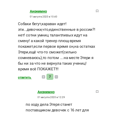
Анонимно
01 августа 2020 в 10:40
Собаки бегут,караван идет!
эти...девочки,что,единственные в россии?!
нет! сотни умниц талантливых идут на
смену! а какой тренер плющ-время
покажет,если первое время он,на остатках
Этери,ещё что-то сможет(сильно
сомневаюсь),то потом ....на месте Этери я
бы ни за что не вернула таких учениц!
время всё ПОКАЖЕТ!!!
7
ответить
Анонимно
01 августа 2020 в 12:29
по ходу дела Этеря станет
поставщиком девочек с 16 лет для