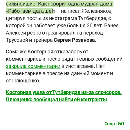
сильнейшие. Как говорит одна мудрая дама:
«Работаем дальше!
» – написал Железняков,
цитируя посты из инстаграма Тутберидзе, с
которой он работает уже больше 20 лет. Ранее
Алексей резко отреагировал на переход
Трусовой и тренера
Сергея Розанова
.
Сама же Косторная отказалась от
комментариев и после ряда гневных сообщений
закрыла комментарии
в инстаграме. Нет
комментариев в прессе на данный момент и
от
Плющенко.
Косторная ушла от Тутберидзе из-за спонсоров.
Плющенко пообещал найти ей контракты
Спорт БО