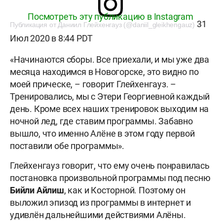
Посмотреть эту публикацию в Instagram
31
Публикация от Даниил Глейхенгауз (@daniil_gleikhengauz)
Июл 2020 в 8:44 PDT
«Начинаются сборы. Все приехали, и мы уже два
месяца находимся в Новогорске, это видно по
моей прическе, – говорит Глейхенгауз. –
Тренировались, мы с Этери Георгиевной каждый
день. Кроме всех наших тренировок выходим на
ночной лед, где ставим программы. Забавно
вышло, что именно Алёне в этом году первой
поставили обе программы».
Глейхенгауз говорит, что ему очень понравилась
постановка произвольной программы под песню
Бийли Айлиш
, как и Косторной. Поэтому он
выложил эпизод из программы в интернет и
удивлён дальнейшими действиями Алёны.