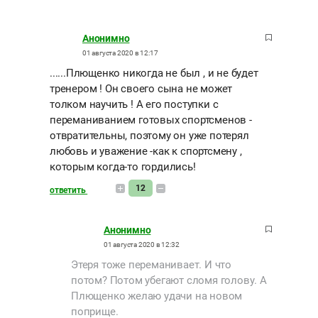
Анонимно
01 августа 2020 в 12:17
......Плющенко никогда не был , и не будет
тренером ! Он своего сына не может
толком научить ! А его поступки с
переманиванием готовых спортсменов -
отвратительны, поэтому он уже потерял
любовь и уважение -как к спортсмену ,
которым когда-то гордились!
12
ответить
Анонимно
01 августа 2020 в 12:32
Этеря тоже переманивает. И что
потом? Потом убегают сломя голову. А
Плющенко желаю удачи на новом
поприще.