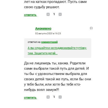
лет на катках пропадают. Пусть сами
свою судьбу решают.
1
ответить
Анонимно
02 августа 2020 в 16:23
ответил на
комментарий
А вы слушайте и не поддерживайте тутбеку-
тим. Защитите детей...
Да не лицемерь ты, ханжа. Родители
сами выбрали такой путь для детей. И
ты бы с удовольствием выбрала для
своих детей такой же путь, если бы они
у тебя были, или хотя бы тебя кто-
нибудь взял замуж!!!
1
ответить