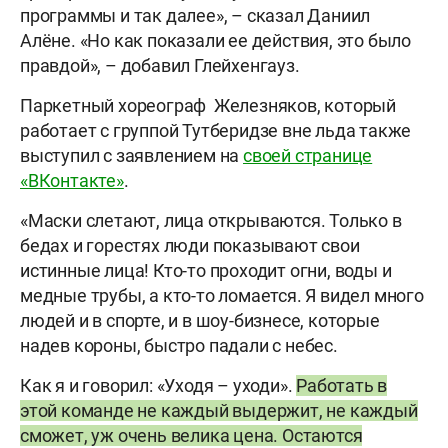
программы и так далее», – сказал Даниил
Алёне. «Но как показали ее действия, это было
правдой», – добавил Глейхенгауз.
Паркетный хореограф Железняков, который
работает с группой Тутберидзе вне льда также
выступил с заявлением на
своей странице
«ВКонтакте»
.
«Маски слетают, лица открываются. Только в
бедах и горестях люди показывают свои
истинные лица! Кто-то проходит огни, воды и
медные трубы, а кто-то ломается. Я видел много
людей и в спорте, и в шоу-бизнесе, которые
надев короны, быстро падали с небес.
Как я и говорил: «Уходя – уходи».
Работать в
этой команде не каждый выдержит, не каждый
сможет, уж очень велика цена. Остаются