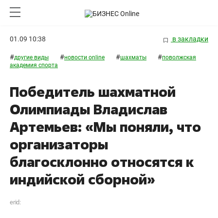
01.09 10:38
в закладки
#
#
#
#
другие виды
новости online
шахматы
поволжская
академия спорта
Победитель шахматной
Олимпиады Владислав
Артемьев: «Мы поняли, что
организаторы
благосклонно относятся к
индийской сборной»
erid: