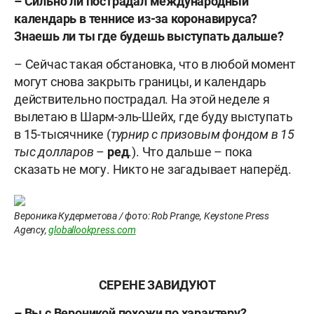
– Сильно ли пострадал международный
календарь в теннисе из-за коронавируса?
Знаешь ли ты где будешь выступать дальше?
– Сейчас такая обстановка, что в любой момент
могут снова закрыть границы, и календарь
действительно пострадал. На этой неделе я
вылетаю в Шарм-эль-Шейх, где буду выступать
в 15-тысячнике (
турнир с призовым фондом в 15
тыс долларов
–
ред
.). Что дальше – пока
сказать не могу. Никто не загадывает наперёд.
Вероника Кудерметова / фото: Rob Prange, Keystone Press
Agency,
globallookpress.com
СЕРЕНЕ ЗАВИДУЮТ
– Вы с Вероникой похожи по характеру?