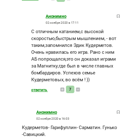
Анонимно
02 ноября 2020 в 17:11
С отличным катанием,с высокой
скоростью,быстрым мышлением, - вот
таким,запомнился Эдик Кудерметов.
Очень нравилась его игра. Рано с ним
АБ попрощался,это он доказал играми
за Магнитку,где был в числе главных
бомбардиров. Успехов семье
Кудерметовых, во всём ! ))
7
ответить
Анонимно
02 ноября 2020 в 16:03
Кудерметов- Гарифуллин- Сарматин. Гунько
-Савицкий.