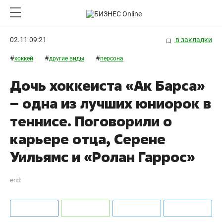
02.11 09:21
в закладки
#
#
#
хоккей
другие виды
персона
Дочь хоккеиста «Ак Барса»
– одна из лучших юниорок в
теннисе. Поговорили о
карьере отца, Серене
Уильямс и «Ролан Гаррос»
erid: