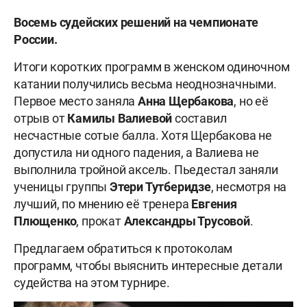
Восемь судейских решений на чемпионате
России.
Итоги коротких программ в женском одиночном
катании получились весьма неоднозначными.
Первое место заняла
Анна
Щербакова
, но её
отрыв от
Камилы
Валиевой
составил
несчастные сотые балла. Хотя Щербакова не
допустила ни одного падения, а Валиева не
выполнила тройной аксель. Пьедестал заняли
ученицы группы
Этери
Тутберидзе
, несмотря на
лучший, по мнению её тренера
Евгения
Плющенко
, прокат
Александры
Трусовой
.
Предлагаем обратиться к протоколам
программ, чтобы выяснить интересные детали
судейства на этом турнире.