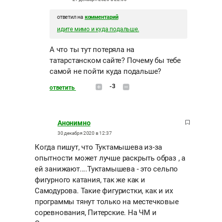
ответил на
комментарий
идите мимо и куда подальше.
А что ты тут потеряла на
татарстанском сайте? Почему бы тебе
самой не пойти куда подальше?
-3
ответить
Анонимно
30 декабря 2020 в 12:37
Когда пишут, что Туктамышева из-за
опытности может лучше раскрыть образ , а
ей занижают....Туктамышева - это сельпо
фигурного катания, так же как и
Самодурова. Такие фигуристки, как и их
программы тянут только на местечковые
соревнования, Питерские. На ЧМ и