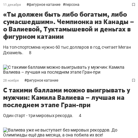
#
фигурное катание
#
персона
11 декабря
«Ты должен быть либо богатым, либо
сумасшедшим». Чемпионка из Канады –
о Валиевой, Туктамышевой и деньгах в
фигурном катании
На топ-спортсмена нужно 60 тыс долларов в год, считает Меган
Дюамель.
8
#
фигурное катание
28 ноября
С такими баллами можно выигрывать у
мужчин: Камила Валиева – лучшая на
последнем этапе Гран-при
Один старт - три мировых рекорда.
4