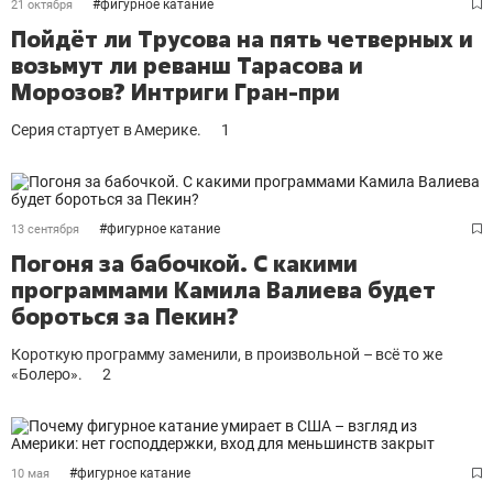
#
фигурное катание
21 октября
Пойдёт ли Трусова на пять четверных и
возьмут ли реванш Тарасова и
Морозов? Интриги Гран-при
Серия стартует в Америке.
1
#
фигурное катание
13 сентября
Погоня за бабочкой. С какими
программами Камила Валиева будет
бороться за Пекин?
Короткую программу заменили, в произвольной – всё то же
«Болеро».
2
#
фигурное катание
10 мая