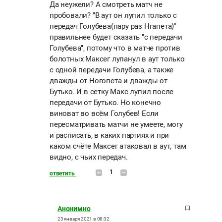
Да неужели? А смотреть матч не
пробовали? "В аут он лупил только с
передач Голубева(пару раз Нгапета)"
правильнее будет сказать "с передачи
Голубева", потому что в матче против
болотных Максег лупанул в аут только
с одной передачи Голубева, а также
дважды от Ногопета и дважды от
Бутько. И в сетку Макс лупил после
передачи от Бутько. Но конечно
виноват во всём Голубев! Если
пересматривать матчи не умеете, могу
и расписать, в каких партиях и при
каком счёте Максег атаковал в аут, там
видно, с чьих передач.
1
ответить
Анонимно
23 января 2021 в 08:32