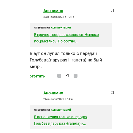
Анонимно
24 января 2021 в 10:15
ответил на
комментарий
В прочем, позор не состоялся. Неплохо
побрыкались. По соотно...
В аут он лупил только с передач
Голубева(пару раз Нгапета) на 5ый
метр..
-1
ответить
Анонимно
26 января 2021 в 14:43
ответил на
комментарий
В аут он лупил только с передач
Голубева(пару раз Нгапета) н...