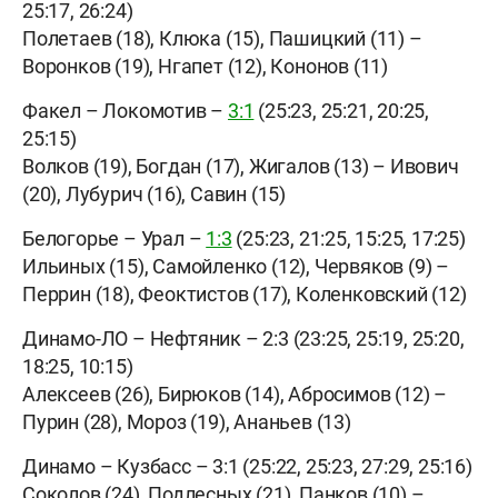
25:17, 26:24)
Полетаев (18), Клюка (15), Пашицкий (11) –
Воронков (19), Нгапет (12), Кононов (11)
Факел – Локомотив –
3:1
(25:23, 25:21, 20:25,
25:15)
Волков (19), Богдан (17), Жигалов (13) – Ивович
(20), Лубурич (16), Савин (15)
Белогорье – Урал –
1:3
(25:23, 21:25, 15:25, 17:25)
Ильиных (15), Самойленко (12), Червяков (9) –
Перрин (18), Феоктистов (17), Коленковский (12)
Динамо-ЛО – Нефтяник – 2:3 (23:25, 25:19, 25:20,
18:25, 10:15)
Алексеев (26), Бирюков (14), Абросимов (12) –
Пурин (28), Мороз (19), Ананьев (13)
Динамо – Кузбасс – 3:1 (25:22, 25:23, 27:29, 25:16)
Соколов (24), Подлесных (21), Панков (10) –