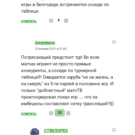
игры в Белгороде, встречаются соседи по
таблице.
4
ответить
Анонимно
23 января 2021 в 07:46
Потрясающий предстоит тур! Во всех
матчах играют не просто прямые
конкуренты, а соседи по турнирной
таблице!!! Ожидается заруба "не на жизнь, а
на смерть" из 5-ти партий в половине игр. И
только "доблестный" матчТВ
проигнорировал показ игр .....что за
имбецилы составляют сетку трансляций?(((
35
ответить
СТЕКЛОРЕЗ