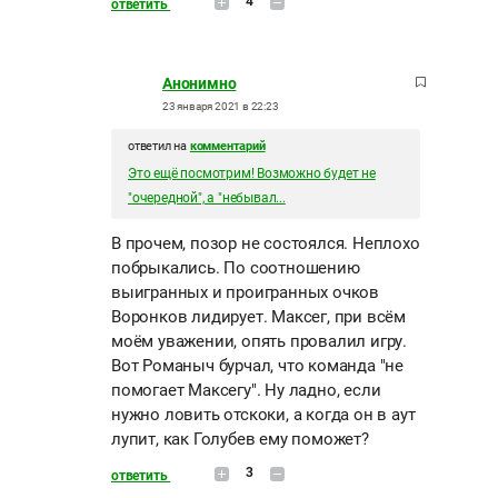
4
ответить
Анонимно
23 января 2021 в 22:23
ответил на
комментарий
Это ещё посмотрим! Возможно будет не
"очередной", а "небывал...
В прочем, позор не состоялся. Неплохо
побрыкались. По соотношению
выигранных и проигранных очков
Воронков лидирует. Максег, при всём
моём уважении, опять провалил игру.
Вот Романыч бурчал, что команда "не
помогает Максегу". Ну ладно, если
нужно ловить отскоки, а когда он в аут
лупит, как Голубев ему поможет?
3
ответить