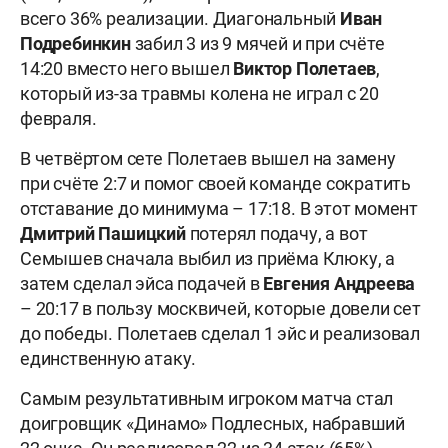
всего 36% реализации. Диагональный
Иван
Подребинкин
забил 3 из 9 мячей и при счёте
14:20 вместо него вышел
Виктор Полетаев
,
который из-за травмы колена не играл с 20
февраля.
В четвёртом сете Полетаев вышел на замену
при счёте 2:7 и помог своей команде сократить
отставание до минимума – 17:18. В этот момент
Дмитрий
Пашицкий
потерял подачу, а вот
Семышев сначала выбил из приёма Клюку, а
затем сделал эйса подачей в
Евгения Андреева
– 20:17 в пользу москвичей, которые довели сет
до победы. Полетаев сделал 1 эйс и реализовал
единственную атаку.
Самым результативным игроком матча стал
доигровщик «Динамо» Подлесных, набравший