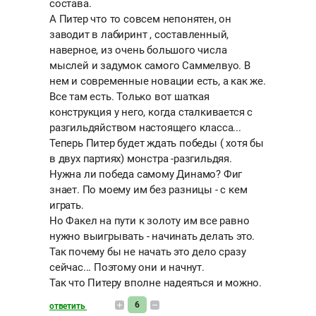
состава.
А Питер что то совсем непонятен, он
заводит в лабиринт , составленный,
наверное, из очень большого числа
мыслей и задумок самого Саммелвуо. В
нем и современные новации есть, а как же.
Все там есть. Только вот шаткая
конструкция у него, когда сталкивается с
разгильдяйством настоящего класса...
Теперь Питер будет ждать победы ( хотя бы
в двух партиях) монстра -разгильдяя.
Нужна ли победа самому Динамо? Фиг
знает. По моему им без разницы - с кем
играть.
Но Факел на пути к золоту им все равно
нужно выигрывать - начинать делать это.
Так почему бы не начать это дело сразу
сейчас... Поэтому они и начнут.
Так что Питеру вполне надеяться и можно.
6
ответить