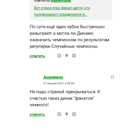
ответил на
комментарий
Вот этим и плох финал шести, что
полуфиналист определяется в...
По сути ещё один кубок быстренько
разыграют а могли ли Динамо
назначить чемпионом по результатам
регулярки.Случайные чемпионы
0
ответить
Анонимно
07 апреля 2021 в 08:56
Не надо страной прикрываться. К
счастью таких диких "фанатов"
немного!
0
ответить