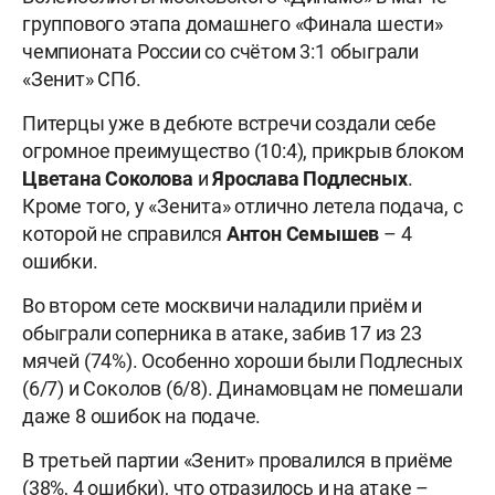
группового этапа домашнего «Финала шести»
чемпионата России со счётом 3:1 обыграли
«Зенит» СПб.
Питерцы уже в дебюте встречи создали себе
огромное преимущество (10:4), прикрыв блоком
Цветана Соколова
и
Ярослава Подлесных
.
Кроме того, у «Зенита» отлично летела подача, с
которой не справился
Антон Семышев
– 4
ошибки.
Во втором сете москвичи наладили приём и
обыграли соперника в атаке, забив 17 из 23
мячей (74%). Особенно хороши были Подлесных
(6/7) и Соколов (6/8). Динамовцам не помешали
даже 8 ошибок на подаче.
В третьей партии «Зенит» провалился в приёме
(38%, 4 ошибки), что отразилось и на атаке –