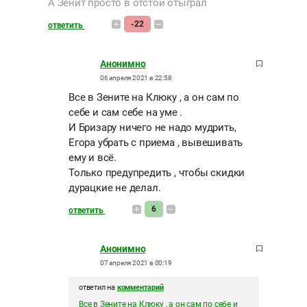
А Зенит просто в отстой отыграл
-22
ответить
Анонимно
06 апреля 2021 в 22:58
Все в Зените на Клюку , а он сам по
себе и сам себе на уме .
И Бризару ничего не надо мудрить,
Егора убрать с приема , вывешивать
ему и всё.
Только предупредить , чтобы скидки
дурацкие не делал.
6
ответить
Анонимно
07 апреля 2021 в 00:19
ответил на
комментарий
Все в Зените на Клюку , а он сам по себе и