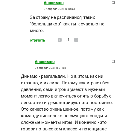
Анонимно
07 апреля 2021 в 10:43
За страну не распинайся, таких
"болельщиков" как ты к счастью не
много.
-1
ответить
Анонимно
06 апреля 2021 в 21:48
Динамо - разгильдяи. Но в этом, как ни
странно, и их сила. Потому как играют без
давления, сами игроки умеют в нужный
момент легко включиться опять в борьбу с
легкостью и демонстрируют это постоянно.
Это качество очень ценное, потому как
команду нисколько не смущают спады и
сложные моменты игры. И конечно - это
говорит о высоком классе и потенциале