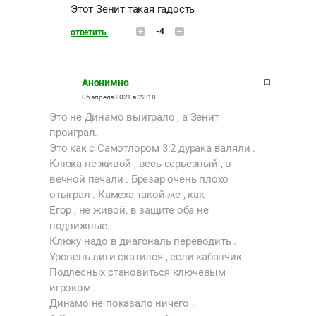
Этот Зенит такая гадость
-4
ответить
Анонимно
06 апреля 2021 в 22:18
Это не Динамо выиграло , а Зенит
проиграл.
Это как с Самотлором 3:2 дурака валяли .
Клюка не живой , весь серьезный , в
вечной печали . Брезар очень плохо
отыграл . Камеха такой-же , как
Егор , не живой, в защите оба не
подвижные.
Клюку надо в диагональ переводить .
Уровень лиги скатился , если кабанчик
Подлесных становиться ключевым
игроком .
Динамо не показало ничего .