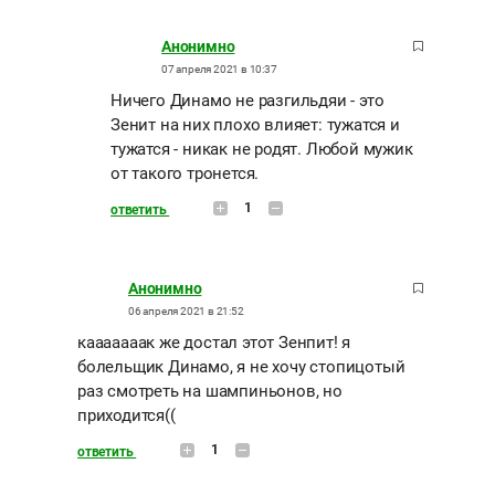
Анонимно
07 апреля 2021 в 10:37
Ничего Динамо не разгильдяи - это
Зенит на них плохо влияет: тужатся и
тужатся - никак не родят. Любой мужик
от такого тронется.
1
ответить
Анонимно
06 апреля 2021 в 21:52
кааааааак же достал этот Зенпит! я
болельщик Динамо, я не хочу стопицотый
раз смотреть на шампиньонов, но
приходится((
1
ответить