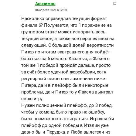
Анонимно
06 апреля 2021 в 22:20
Насколько справедлив текущий формат
финала 6? Получается, что 1 поражение на
групповом этапе может испортить весь
текущий сезон, а также все перспективы на
следующий. С большой долей вероятности
Питер по итогам завтрашнего дня пойдёт
бороться за 5 место с Казанью, а Факел с
той же 1 победой пройдёт дальше, просто
за счёт более удачной жеребьёвки, хотя
регулярный сезон они закончили ниже
Питера, да и в плейофф были некоторые
проблемы, да и Питер то у Факела выиграл
свою игру.
Нужен полноценный плейофф, до 3 побед,
чтобы у команд было право на ошибку,
была возможность отыграться. Игрался бы
плейофф до одной победы в Италии уже
давно бы и Перуджа, и Люба вылетели из