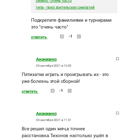
либеро - очень часто
типа - приз зрительских симпатий
Подкрепите фамилиями и турнирами
это "очень часто"
-1
ответить
Анонимно
03 сентября 2021 в 10:03
Пятихатки играть и проигрывать их - это
уже болезнь этой сборной!
-1
ответить
Анонимно
03 сентября 2021 в 11:31
Все решил один мяч,а точнее
расстановка.Тихонов настолько ушёл в