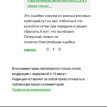
А ещё интересная связка при счете 25:26 в 3
партии "удачно" ...
Это ошибки совсем из разных весовых
категорий,тут он мог побояться что
коснётся сетки при передачи и решил
сбросить.А вот ,что вытворил
Питерский пижон не
понятно.Наитупейшая ошибка
2
ответить
Все комментарии публикуются только после
модерации с задержкой 2-10 минут.
Редакция оставляет за собой право отказать в
публикации вашего комментария.
Правила модерирования
.