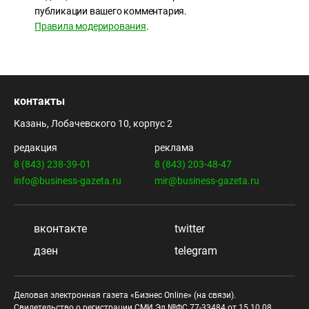
публикации вашего комментария.
Правила модерирования
.
контакты
Казань, Лобачевского 10, корпус 2
редакция
реклама
8 (843) 238-39-01
8 (843) 203-48-47
info@business-gazeta.ru
mir@business-gazeta.ru
вконтакте
twitter
дзен
telegram
Деловая электронная газета «Бизнес Online» (на связи).
Свидетельство о регистрации СМИ Эл №ФС 77-33484 от 15.10.08.