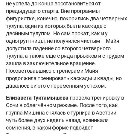
не успела до конца восстановиться от
предыдущего старта. Вне программы
фигуристке, конечно, покорились два четверных
тулупа, один из которых был в каскаде с
двойным тулупом. Но сам прокат, как и у
одногруппницы, не получился чистым – Майя
допустила падение со второго четверного
тулупа, а также еще с ряда прыжков и с трудом
зашла в заключительное вращение.
Посоветовавшись с тренерами Майя
продолжила тренировать каскады и квады, но
давалось ей это с переменным успехом.
Елизавета
Туктамышева
провела тренировку в
Сочи в облегчённом режиме. После того, как
группа Мишина снялась с турнира в Австрии
чуть более двух недель назад, возникали
сомнения, в какой форме подойдет