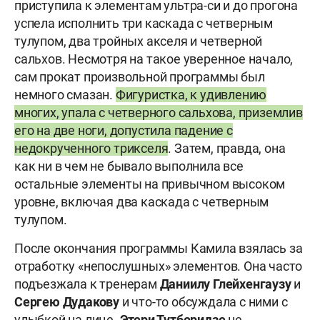
приступила к элементам ультра-си и до прогона
успела исполнить три каскада с четверным
тулупом, два тройных акселя и четверной
сальхов. Несмотря на такое уверенное начало,
сам прокат произвольной программы был
немного смазан.
Фигуристка, к удивлению
многих, упала с четверного сальхова, приземлив
его на две ноги, допустила падение с
недокрученного трикселя
. Затем, правда, она
как ни в чем не бывало выполнила все
остальные элементы на привычном высоком
уровне, включая два каскада с четверным
тулупом.
После окончания программы Камила взялась за
отработку «непослушных» элементов. Она часто
подъезжала к тренерам
Даниилу Глейхенгаузу
и
Сергею Дудакову
и что-то обсуждала с ними с
улыбкой на лице.
Этери Тутберидзе
не