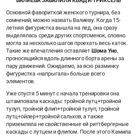
ВАЛИЕВА ЗАВАЛИЛА КВАД И ТРИКСЕЛЬ
Основной фавориткой женского турнира, без
сомнений, можно назвать Валиеву. Когда 15-
летняя фигуристка вышла на лед, она сразу
выделялась среди других спортсменок, словно
могла за несколько шагов проехать весь каток.
Такие же впечатления оставляет
Шома Уно
,
проносящийся вдоль длинного борта арены за
пару движений. Ожидаемо, за всю разминку
фигуристка «напрыгала» больше всего
элементов.
Уже спустя 5 минут с начала тренировки она
штамповала каскады: тройной лутц+тройной
тулуп, тройной флип+тройной тулуп, тройной
лутц+ойлер+тройной сальхов, а также
приземляла не свойственные ей риттбергерные
каскады с лутцем и флипом. После этого Камила