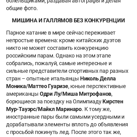
болельщиками, раздавая автографы и делая
общие фото.
МИШИНА И ГАЛЛЯМОВ БЕЗ КОНКУРЕНЦИИ
Парное катание в мире сейчас переживает
непростые времена: кроме китайских дуэтов
никто не может составить конкуренцию
российским парам. Однако на этом этапе
собрались, пожалуй, самые интересные и
сильные представители спортивных пар разных
стран – опытные итальянцы
Николь Делла
Моника/Маттео Гуаризе
, юные перспективные
американцы
Одри Лу/Миша Митрофанов
,
борющиеся за поездку на Олимпиаду
Кирстен
Мур-Тауэрс/Майкл Маринаро
. К тому же,
иностранные пары были самыми усердными и
дорабатывали элементы вплоть до объявления
с просьбой покинуть лед. После этого так же,