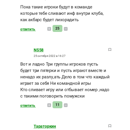
Пока такие игроки будут в команде
которые тебе сливают инф внутри клуба,
как акбарс будет лихорадить
25
ответить
NS58
25 октября 2022 в 16:27
Вот и ладно Три группы игроков пусть
будет три пятерки и пусть играют вместе и
ненадо их разлу,ать Дело в том что каждый
играет за себя Ни командной игры
Кто сливает игру или отбывает номер ,надо
с такими поговорить помужски
11
ответить
Тараторкин