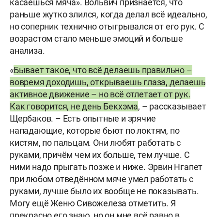
касаешься мяча». Вольвич признаётся, что
раньше жутко злился, когда делал всё идеально,
но соперник технично отыгрывался от его рук. С
возрастом стало меньше эмоций и больше
анализа.
«
Бывает такое, что всё делаешь правильно –
вовремя доходишь, открываешь глаза, делаешь
активное движение – но всё отлетает от рук.
Как говорится, не день Бекхэма
, – рассказывает
Щербаков. – Есть опытные и зрячие
нападающие, которые бьют по локтям, по
кистям, по пальцам. Они любят работать с
руками, причём чем их больше, тем лучше. С
ними надо прыгать позже и ниже. Эрвин Нгапет
при любом отведённом мяче умел работать с
руками, лучше было их вообще не показывать.
Могу ещё Женю Сивожелеза отметить. Я
прекрасно его знаю, но он мне всё равно в