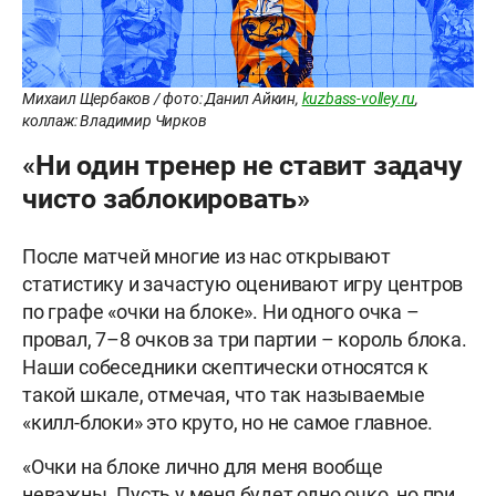
Михаил Щербаков / фото: Данил Айкин,
kuzbass-volley.ru
,
коллаж: Владимир Чирков
«Ни один тренер не ставит задачу
чисто заблокировать»
После матчей многие из нас открывают
статистику и зачастую оценивают игру центров
по графе «очки на блоке». Ни одного очка –
провал, 7–8 очков за три партии – король блока.
Наши собеседники скептически относятся к
такой шкале, отмечая, что так называемые
«килл-блоки» это круто, но не самое главное.
«Очки на блоке лично для меня вообще
неважны. Пусть у меня будет одно очко, но при