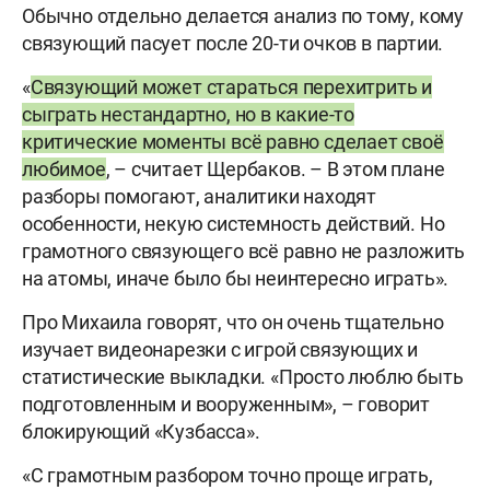
Обычно отдельно делается анализ по тому, кому
связующий пасует после 20-ти очков в партии.
«
Связующий может стараться перехитрить и
сыграть нестандартно, но в какие-то
критические моменты всё равно сделает своё
любимое
, – считает Щербаков. – В этом плане
разборы помогают, аналитики находят
особенности, некую системность действий. Но
грамотного связующего всё равно не разложить
на атомы, иначе было бы неинтересно играть».
Про Михаила говорят, что он очень тщательно
изучает видеонарезки с игрой связующих и
статистические выкладки. «Просто люблю быть
подготовленным и вооруженным», – говорит
блокирующий «Кузбасса».
«С грамотным разбором точно проще играть,