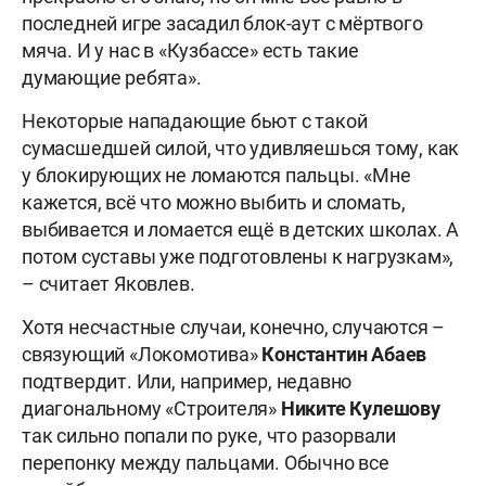
последней игре засадил блок-аут с мёртвого
мяча. И у нас в «Кузбассе» есть такие
думающие ребята».
Некоторые нападающие бьют с такой
сумасшедшей силой, что удивляешься тому, как
у блокирующих не ломаются пальцы. «Мне
кажется, всё что можно выбить и сломать,
выбивается и ломается ещё в детских школах. А
потом суставы уже подготовлены к нагрузкам»,
– считает Яковлев.
Хотя несчастные случаи, конечно, случаются –
связующий «Локомотива»
Константин
Абаев
подтвердит. Или, например, недавно
диагональному «Строителя»
Никите
Кулешову
так сильно попали по руке, что разорвали
перепонку между пальцами. Обычно все