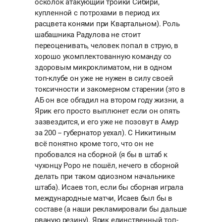
осколок атакующий тройки Сибири,
купленной с потрохами в период их
расцвета конями при Квартальном). Роль
шабашника Радулова не стоит
переоценивать, человек попал в струю, в
хорошо укомплектованную команду со
здоровым микроклиматом, ни в одном
топ-клубе он уже не нужен в силу своей
токсичности и закомерном старении (это в
АБ он все обгадил на втором году жизни, а
Ярик его просто выплюнет если он опять
зазвездится, и его уже не позовут в Амур
за 200 -- губернатор уехал). С Никитиным
всё понятно кроме того, что он не
пробовался на сборной (я бы в штаб к
чухонцу Роро не пошёл, нечего в сборной
делать при таком одиозном начальнике
штаба). Исаев топ, если бы сборная играла
международные матчи, Исаев был бы в
составе (а наши рекламировали бы дальше
рваную резину). Ярик единственный топ-