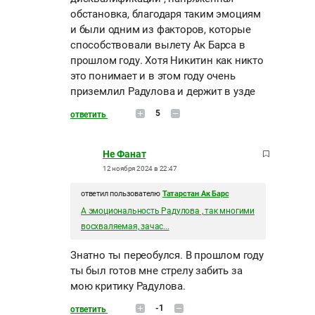
обстановка, благодаря таким эмоциям
и были одним из факторов, которые
способствовали вылету Ак Барса в
прошлом году. Хотя Никитин как никто
это понимает и в этом году очень
приземлил Радулова и держит в узде
5
ответить
Не Фанат
12 ноября 2024 в 22:47
ответил пользователю
Татарстан Ак Барс
А эмоциональность Радулова , так многими
восхваляемая, зачас...
Знатно ты переобулся. В прошлом году
ты был готов мне стрелу забить за
мою критику Радулова.
-1
ответить