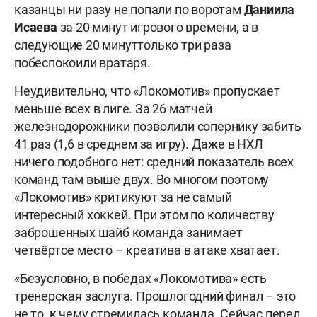
казанцы ни разу не попали по воротам
Даниила
Исаева
за 20 минут игрового времени, а в
следующие 20 минуттолько три раза
побеспокоили вратаря.
Неудивительно, что «Локомотив» пропускает
меньше всех в лиге. За 26 матчей
железнодорожники позволили сопернику забить
41 раз (1,6 в среднем за игру). Даже в НХЛ
ничего подобного нет: средний показатель всех
команд там выше двух. Во многом поэтому
«Локомотив» критикуют за не самый
интересный хоккей. При этом по количеству
заброшенных шайб команда занимает
четвёртое место – креатива в атаке хватает.
«Безусловно, в победах «Локомотива» есть
тренерская заслуга. Прошлогодний финал – это
не то, к чему стремилась команда. Сейчас перед