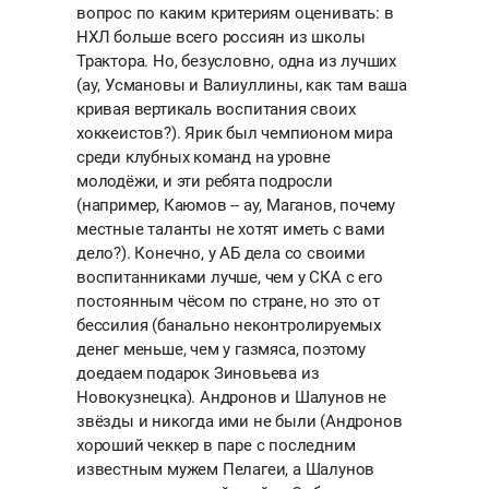
вопрос по каким критериям оценивать: в
НХЛ больше всего россиян из школы
Трактора. Но, безусловно, одна из лучших
(ау, Усмановы и Валиуллины, как там ваша
кривая вертикаль воспитания своих
хоккеистов?). Ярик был чемпионом мира
среди клубных команд на уровне
молодёжи, и эти ребята подросли
(например, Каюмов -- ау, Маганов, почему
местные таланты не хотят иметь с вами
дело?). Конечно, у АБ дела со своими
воспитанниками лучше, чем у СКА с его
постоянным чёсом по стране, но это от
бессилия (банально неконтролируемых
денег меньше, чем у газмяса, поэтому
доедаем подарок Зиновьева из
Новокузнецка). Андронов и Шалунов не
звёзды и никогда ими не были (Андронов
хороший чеккер в паре с последним
известным мужем Пелагеи, а Шалунов