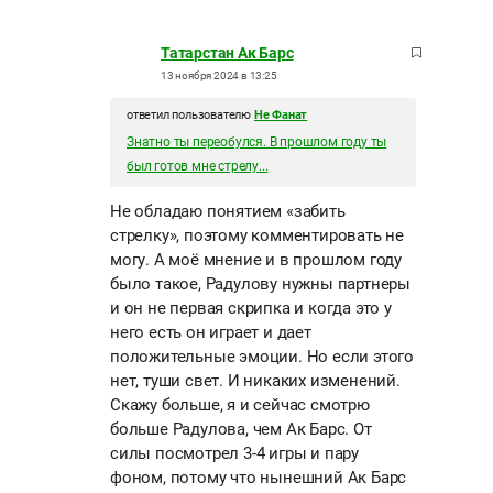
Татарстан Ак Барс
13 ноября 2024 в 13:25
ответил пользователю
Не Фанат
Знатно ты переобулся. В прошлом году ты
был готов мне стрелу...
Не обладаю понятием «забить
стрелку», поэтому комментировать не
могу. А моё мнение и в прошлом году
было такое, Радулову нужны партнеры
и он не первая скрипка и когда это у
него есть он играет и дает
положительные эмоции. Но если этого
нет, туши свет. И никаких изменений.
Скажу больше, я и сейчас смотрю
больше Радулова, чем Ак Барс. От
силы посмотрел 3-4 игры и пару
фоном, потому что нынешний Ак Барс