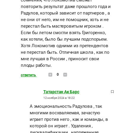
сомнения, что Локомотив сможет
повторить результат даже прошлого года и
Радулов, который зависит от партнеров , а
не они от него, им не помощник, хоть и не
перестал быть мастеровитым игроком .
Если бы летом смогли взять Григоренко,
как хотели, было бы лучшим подспорьем.
Хотя Локомотив одними из претендентов
не перестал быть. Отличная школа , как по
мне лучшая в России , приносит свои
плоды работы.
0
ответить
Татарстан Ак Барс
12 ноября 2024 в 18:22
А эмоциональность Радулова , так
многими восхваляемая, зачастую
играет против него , как и команды, в
которой он играет . Удаления ,
дисквалификации , напряженная