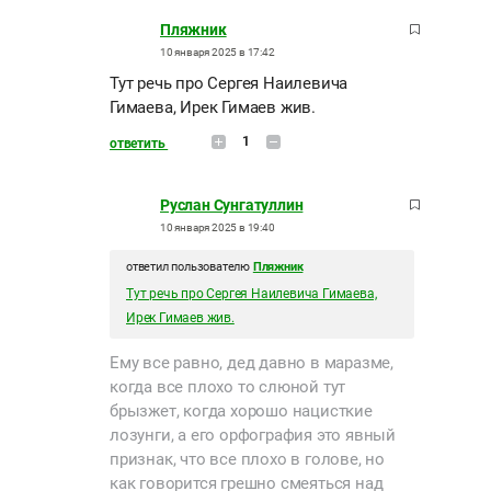
Пляжник
10 января 2025 в 17:42
Тут речь про Сергея Наилевича
Гимаева, Ирек Гимаев жив.
1
ответить
Руслан Сунгатуллин
10 января 2025 в 19:40
ответил пользователю
Пляжник
Тут речь про Сергея Наилевича Гимаева,
Ирек Гимаев жив.
Ему все равно, дед давно в маразме,
когда все плохо то слюной тут
брызжет, когда хорошо нацисткие
лозунги, а его орфография это явный
признак, что все плохо в голове, но
как говорится грешно смеяться над