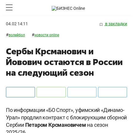
04.02 14:11
в закладки
#
#
волейбол
новости online
Сербы Крсманович и
Йовович остаются в России
на следующий сезон
По информации «БО Спорт», уфимский «Динамо-
Урал» продлил контракт с блокирующим сборной
Сербии
Петаром
Крсмановичем
на сезон
2025/26.