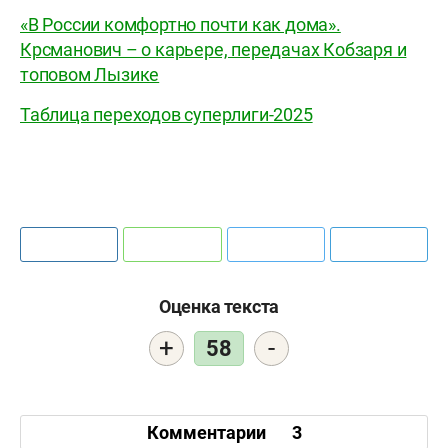
«В России комфортно почти как дома».
Крсманович – о карьере, передачах Кобзаря и
топовом Лызике
Таблица переходов суперлиги-2025
Оценка текста
+
-
58
Комментарии
3