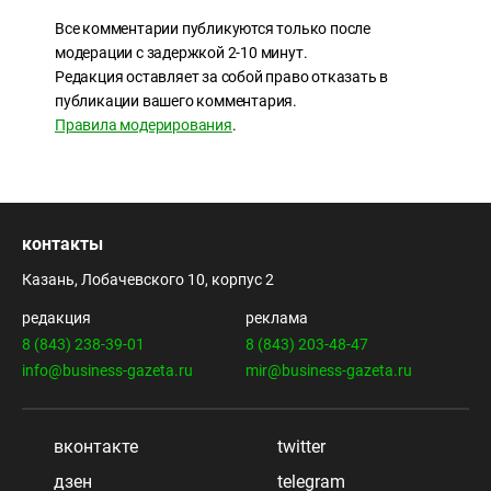
Все комментарии публикуются только после
модерации с задержкой 2-10 минут.
Редакция оставляет за собой право отказать в
публикации вашего комментария.
Правила модерирования
.
контакты
Казань, Лобачевского 10, корпус 2
редакция
реклама
8 (843) 238-39-01
8 (843) 203-48-47
info@business-gazeta.ru
mir@business-gazeta.ru
вконтакте
twitter
дзен
telegram