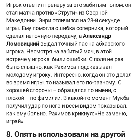
Игрок ответил тренеру за это забитым голом: он
стал матча против «Струги» из Сверной
Македонии. Энри отличился на 23-й секунде
игры. Ему помогла ошибка соперника, который
сделал неточную передачу, а
Александр
Ломовицкий
выдал точный пас на абхазского
игрока. Несмотря на забитый мяч, в этой
встрече у игрока были ошибки. С поля не раз
было слышно, как Рахимов подсказывал
молодому игроку. Интересно, когда он это делал
во время игры, то называл его по-разному. С
хорошей стороны – обращался по имени, с
плохой – по фамилии. В какой-то момент Мукба
получил удар по ноге и всем видом показывал,
как ему больно. Рахимов крикнул: «Не заменю,
играй».
8. Опять использовали на другой