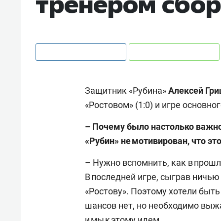
тренером сбо
Защитник «Рубина»
Алексей Гри
«Ростовом» (1:0) и игре основно
– Почему было настолько важно 
«Рубин» не мотивирован, что это
– Нужно вспомнить, как в прош
В последней игре, сыграв ничью
«Ростову». Поэтому хотели быть
шансов нет, но необходимо выж
и мы к этому идем.