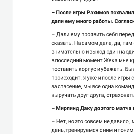
– После игры Рахимов похвалил 
дали ему много работы. Соглас
– Дали ему проявить себя перед
сказать. На самом деле, да, та
внимательно и выход один на од
в последний момент Жека мне кри
поставить корпус и убежать. Бы
происходит. Я уже и после игры
за спасение, мы все одна кома
выручать друг друга, страховать
– Мирлинд Даку до этого матча н
– Нет, но это совсем не давило
день, тренируемся с ним и пони