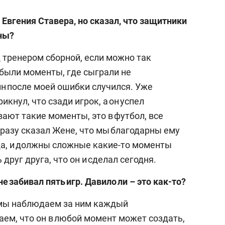
Евгения Ставера, но сказал, что защитники
ны?
 тренером сборной, если можно так
м были моменты, где сыграли не
ин после моей ошибки случился. Уже
кнул, что сзади игрок, а он успел
вают такие моменты, это в футбол, все
 сразу сказал Жене, что мы благодарны ему
нда, и должны сложные какие-то моменты
 друг друга, что он и сделал сегодня.
е забивал пять игр. Давило ли – это как-то?
, мы наблюдаем за ним каждый
в
маем, что он в любой момент может создать,