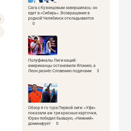
Сага с Кузнецовым завершилась: он
едет в «Сибирь». Возвращение в
родной Челябинск откладывается
0
Полуфиналы Лиги наций:
американцы остановили Японию, а
Леон разнёс Словению подачами
3
Обзор 4-го тура Первой лиги: «Уфе»
показали аж три красные карточки,
Юран победил бывшую, «Нижний»
доминирует
0