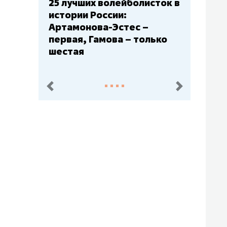
5 лучших волейболисток в
Бюджеты клубов
стории России:
– главный мажор
ртамонова-Эстес –
Барс» – второй,
ервая, Гамова – только
Юлаев» – серед
шестая
пред.
след.