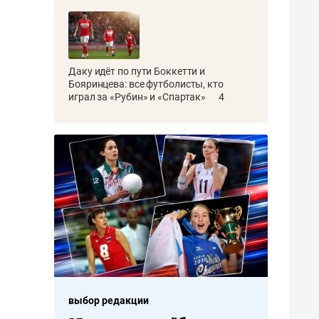
Даку идёт по пути Боккетти и
Бояринцева: все футболисты, кто
играл за «Рубин» и «Спартак»
4
ыбор редакции
выбор редакции