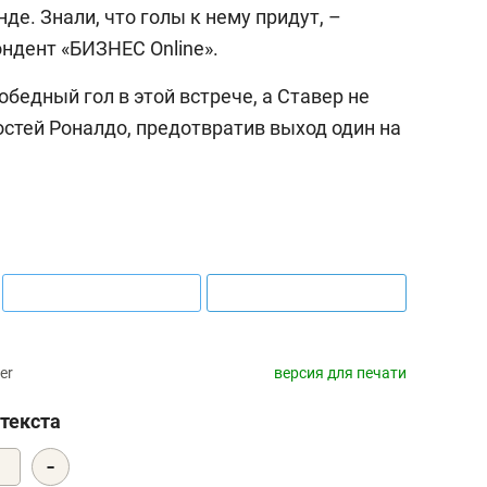
2
нде. Знали, что голы к нему придут, –
и
ндент «БИЗНЕС Online».
А
п
бедный гол в этой встрече, а Ставер не
стей Роналдо, предотвратив выход один на
er
версия для печати
текста
-
3