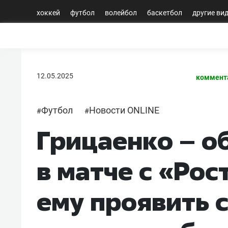
хоккей
футбол
волейбол
баскетбол
другие ви
12.05.2025
коммент
Футбол
Новости ONLINE
#
#
Грицаенко – о
в матче с «Ро
ему проявить 