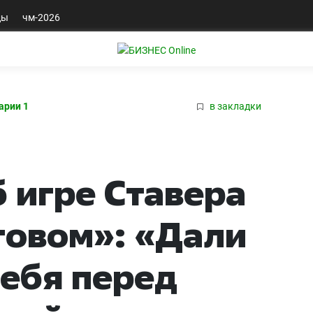
ды
чм-2026
арии 1
в закладки
б игре Ставера
стовом»: «Дали
себя перед