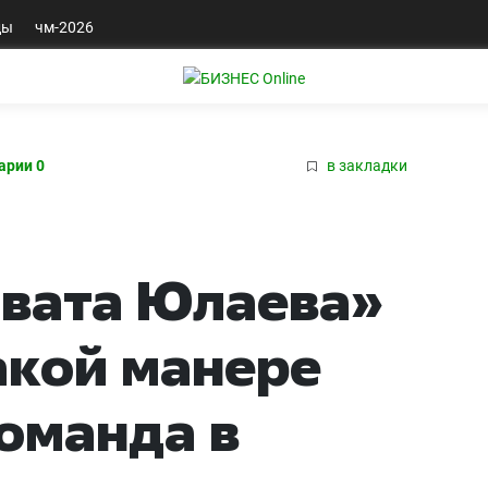
ды
чм-2026
арии 0
в закладки
авата Юлаева»
акой манере
команда в