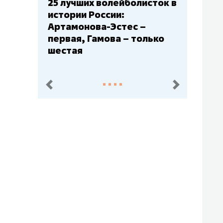
болисток в
Бюджеты клубов КХЛ: СКА
– главный мажор, «Ак
с –
Барс» – второй, «Салават
 только
Юлаев» – середняк
пред.
след.