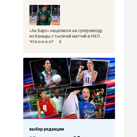
«Ак Барс» нацелился на суперзвезду
из Канады с тысячей матчей в НХЛ.
Что-о-о-о-о?
6
выбор редакции