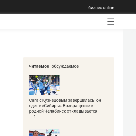
бизнес online
читаемое
обсуждаемое
Сага с Кузнецовым завершилась: он
едет в «Сибирь». Возвращение в
родной Челябинск откладывается
1