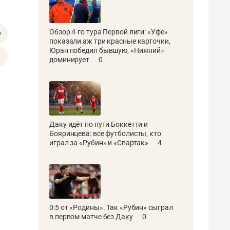
Обзор 4-го тура Первой лиги: «Уфе»
показали аж три красные карточки,
Юран победил бывшую, «Нижний»
доминирует
0
Даку идёт по пути Боккетти и
Бояринцева: все футболисты, кто
играл за «Рубин» и «Спартак»
4
0:5 от «Родины». Так «Рубин» сыграл
в первом матче без Даку
0