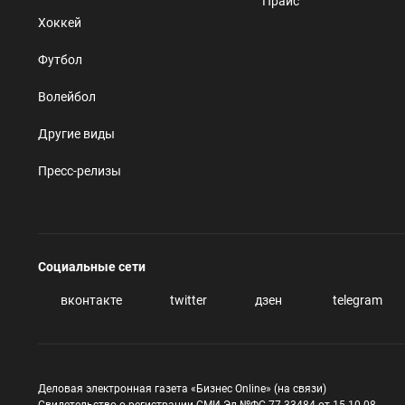
Прайс
Хоккей
Футбол
Волейбол
Другие виды
Пресс-релизы
Социальные сети
вконтакте
twitter
дзен
telegram
Деловая электронная газета «Бизнес Online» (на связи)
Свидетельство о регистрации СМИ Эл №ФС 77-33484 от 15.10.08