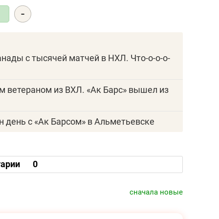
-
9
анады с тысячей матчей в НХЛ. Что-о-о-о-
им ветераном из ВХЛ. «Ак Барс» вышел из
н день с «Ак Барсом» в Альметьевске
арии
0
сначала новые