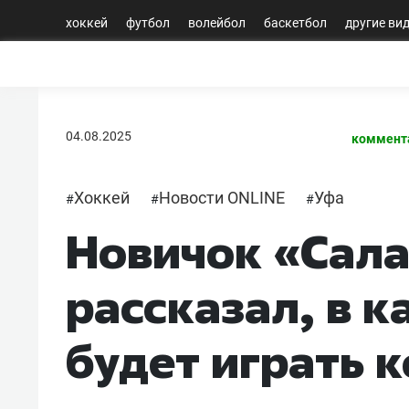
хоккей
футбол
волейбол
баскетбол
другие ви
04.08.2025
коммент
Хоккей
Новости ONLINE
Уфа
#
#
#
Новичок «Сал
рассказал, в к
будет играть 