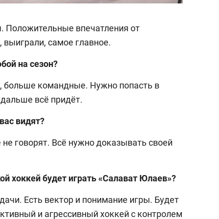
25 лучших волей
истории России:
Артамонова-Эсте
ся. Положительные впечатления от
первая, Гамова –
, выиграли, самое главное.
шестая
обой на сезон?
у, больше командные. Нужно попасть в
 дальше всё придёт.
 вас видят?
 не говорят. Всё нужно доказывать своей
кой хоккей будет играть «Салават Юлаев»?
адачи. Есть вектор и понимание игры. Будет
 активный и агрессивный хоккей с контролем