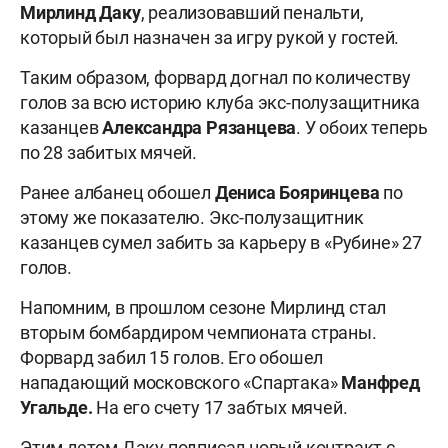
Мирлинд Даку
, реализовавший пенальти,
который был назначен за игру рукой у гостей.
Таким образом, форвард догнал по количеству
голов за всю историю клуба экс-полузащитника
казанцев
Александра Рязанцева
. У обоих теперь
по 28 забитых мячей.
Ранее албанец обошел
Дениса Бояринцева
по
этому же показателю. Экс-полузащитник
казанцев сумел забить за карьеру в «Рубине» 27
голов.
Напомним, в прошлом сезоне Мирлинд стал
вторым бомбардиром чемпионата страны.
Форвард забил 15 голов. Его обошел
нападающий московского «Спартака»
Манфред
Угальде.
На его счету 17 забтых мячей.
Этим летом Даку подписал новый контракт с