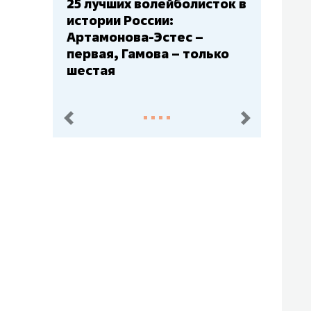
25 лучших волейболисток в
Бюджеты клубо
истории России:
– главный мажо
Артамонова-Эстес –
Барс» – второй
первая, Гамова – только
Юлаев» – сере
шестая
пред.
след.