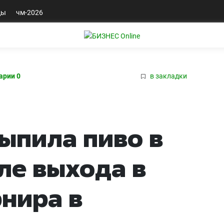
ды
чм-2026
арии 0
в закладки
ыпила пиво в
ле выхода в
нира в