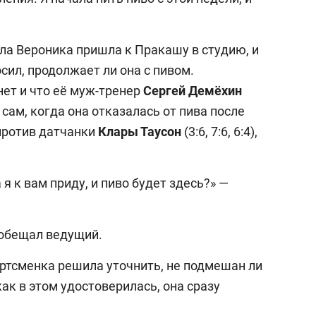
ла Вероника пришла к Пракашу в студию, и
сил, продолжает ли она с пивом.
нет и что её муж-тренер
Сергей Демёхин
 сам, когда она отказалась от пива после
против датчанки
Клары Таусон
(3:6, 7:6, 6:4),
я к вам приду, и пиво будет здесь?» —
ообещал ведущий.
ортсменка решила уточнить, не подмешан ли
 как в этом удостоверилась, она сразу