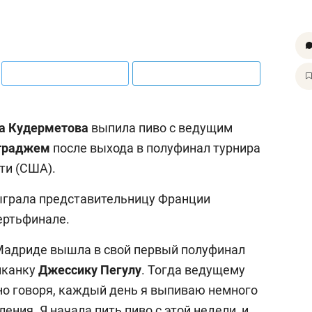
а Кудерметова
выпила пиво с ведущим
траджем
после выхода в полуфинал турнира
ти (США).
быграла представительницу Франции
вертьфинале.
Мадриде вышла в cвой первый полуфинал
иканку
Джессику Пегулу
. Тогда ведущему
но говоря, каждый день я выпиваю немного
ления. Я начала пить пиво с этой недели, и