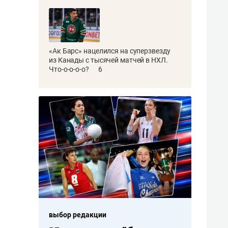
«Ак Барс» нацелился на суперзвезду
из Канады с тысячей матчей в НХЛ.
Что-о-о-о-о?
6
выбор редакции
выбор редакции