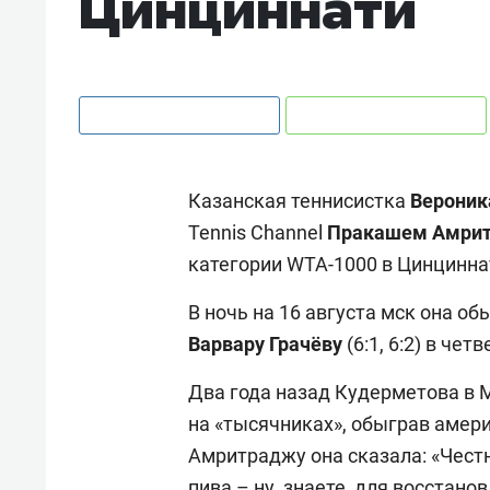
Цинциннати
Казанская теннисистка
Вероник
Tennis Channel
Пракашем Амри
категории WTA-1000 в Цинцинна
В ночь на 16 августа мск она о
Варвару Грачёву
(6:1, 6:2) в чет
Два года назад Кудерметова в 
на «тысячниках», обыграв амер
Амритраджу она сказала: «Чест
пива – ну, знаете, для восстанов