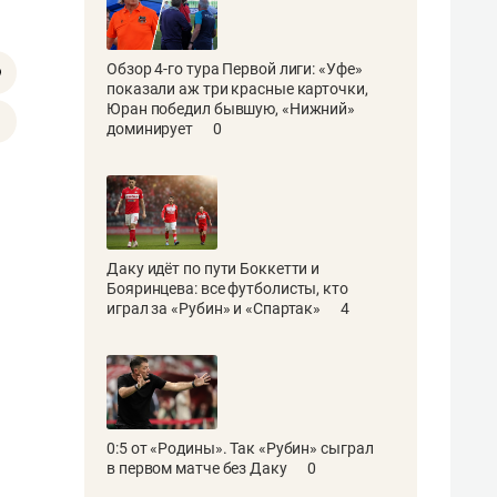
Обзор 4-го тура Первой лиги: «Уфе»
показали аж три красные карточки,
Юран победил бывшую, «Нижний»
доминирует
0
Даку идёт по пути Боккетти и
Бояринцева: все футболисты, кто
играл за «Рубин» и «Спартак»
4
0:5 от «Родины». Так «Рубин» сыграл
в первом матче без Даку
0