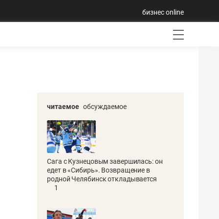
бизнес online
читаемое
обсуждаемое
Сага с Кузнецовым завершилась: он
едет в «Сибирь». Возвращение в
родной Челябинск откладывается
1