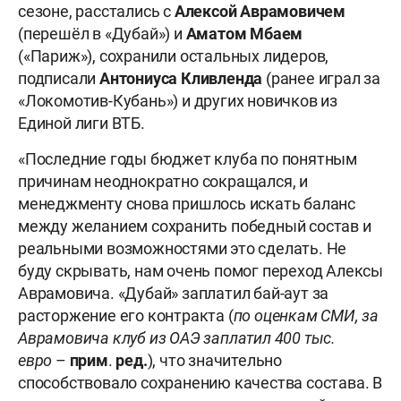
сезоне, расстались с
Алексой
Аврамовичем
(перешёл в «Дубай») и
Аматом
Мбаем
(«Париж»), сохранили остальных лидеров,
подписали
Антониуса
Кливленда
(ранее играл за
«Локомотив-Кубань») и других новичков из
Единой лиги ВТБ.
«Последние годы бюджет клуба по понятным
причинам неоднократно сокращался, и
менеджменту снова пришлось искать баланс
между желанием сохранить победный состав и
реальными возможностями это сделать. Не
буду скрывать, нам очень помог переход Алексы
Аврамовича. «Дубай» заплатил бай-аут за
расторжение его контракта (
по оценкам СМИ, за
Аврамовича клуб из ОАЭ заплатил 400 тыс.
евро
–
прим
.
ред.
), что значительно
способствовало сохранению качества состава. В