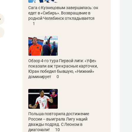
Сага с Кузнецовым завершилась: он
едет в «Сибирь». Возвращение в
родной Челябинск откладывается
1
Обзор 4-го тура Первой лиги: «Уфе»
показали аж три красные карточки,
Юран победил бывшую, «Нижний»
доминирует
0
Польша повторила достижение
России – выиграла Лигу наций
дважды подряд. С Леоном в
диагонали!
10