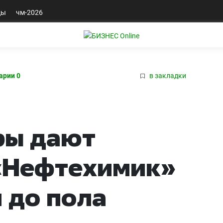
ды
чм-2026
арии 0
в закладки
ры дают
 «Нефтехимик»
 до пола