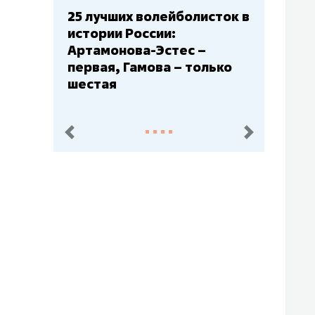
Бюджеты клубов КХЛ: СКА
– главный мажор, «Ак
Барс» – второй, «Салават
Юлаев» – середняк
пред.
след.