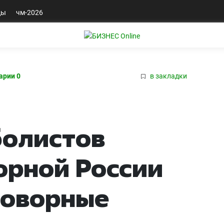
ды
чм-2026
арии 0
в закладки
болистов
орной России
говорные