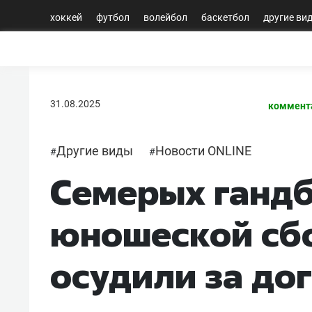
хоккей
футбол
волейбол
баскетбол
другие ви
31.08.2025
коммент
Другие виды
Новости ONLINE
#
#
Семерых ганд
юношеской сб
осудили за до