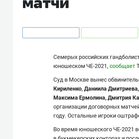
матчи
Семерых российских гандболист
юношеском ЧЕ-2021,
сообщает
Т
Суд в Москве вынес обвинитель
Кириленко
,
Даниила Дмитриева,
Максима Ермолина, Дмитрия К
организации договорных матче
году. Остальные игроки оштрафо
Во время юношеского ЧЕ-2021 в
в букмекерских конторах и пос