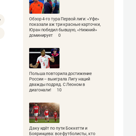
Обзор 4-го тура Первой лиги: «Уфе»
показали аж три красные карточки,
Юран победил бывшую, «Нижний»
доминирует
0
Польша повторила достижение
России – выиграла Лигу наций
дважды подряд. С Леоном в
диагонали!
10
Даку идёт по пути Боккетти и
Бояринцева: все футболисты, кто