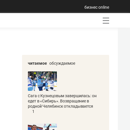
бизнес online
читаемое
обсуждаемое
Сага с Кузнецовым завершилась: он
едет в «Сибирь». Возвращение в
родной Челябинск откладывается
1