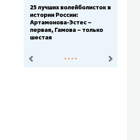
25 лучших волейболисток в
истории России:
Артамонова-Эстес –
первая, Гамова – только
шестая
пред.
след.