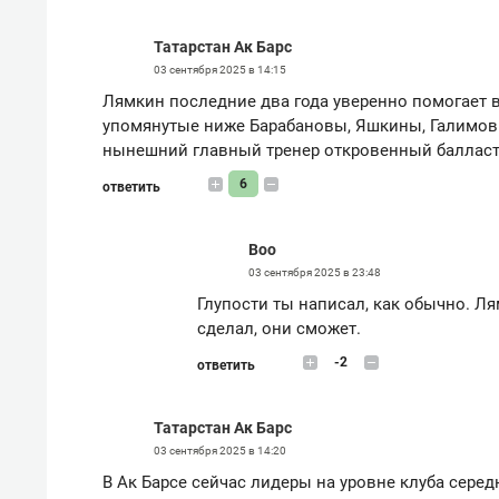
Татарстан Ак Барс
03 сентября 2025 в 14:15
Лямкин последние два года уверенно помогает в
упомянутые ниже Барабановы, Яшкины, Галимовы
нынешний главный тренер откровенный балласт
6
ответить
Boo
03 сентября 2025 в 23:48
Глупости ты написал, как обычно. Ля
сделал, они сможет.
-2
ответить
Татарстан Ак Барс
03 сентября 2025 в 14:20
В Ак Барсе сейчас лидеры на уровне клуба сере