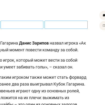
 Гагарина
Данис Зарипов
назвал игрока «Ак
дный момент повести команду за собой.
то игрок, который может вести за собой
 и умеет забивать голы», – сказал он.
таким игроком также может стать форвард
 ранее два раза выигрывал Кубок Гагарина.
веньев играют одну из основных ролей,
 ложится на их плечи: выжимать из
 шайбы – это один из основных залогов