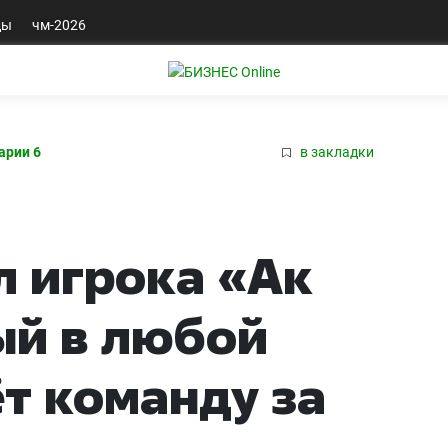
ды
чм-2026
арии 6
в закладки
л игрока «Ак
ый в любой
т команду за