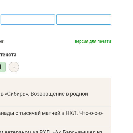
25 лучших волейбол
истории России:
Артамонова-Эстес 
первая, Гамова – т
шестая
er
версия для печати
текста
-
1
 в «Сибирь». Возвращение в родной
анады с тысячей матчей в НХЛ. Что-о-о-о-
им ветераном из ВХЛ. «Ак Барс» вышел из