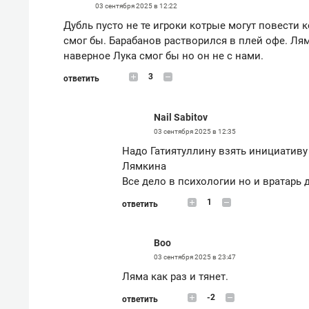
03 сентября 2025 в 12:22
Дубль пусто не те игроки котрые могут повести 
смог бы. Барабанов растворился в плей офе. Лям
наверное Лука смог бы но он не с нами.
3
ответить
Nail Sabitov
03 сентября 2025 в 12:35
Надо Гатиятуллину взять инициативу
Лямкина
Все дело в психологии но и вратарь
1
ответить
Boo
03 сентября 2025 в 23:47
Ляма как раз и тянет.
-2
ответить