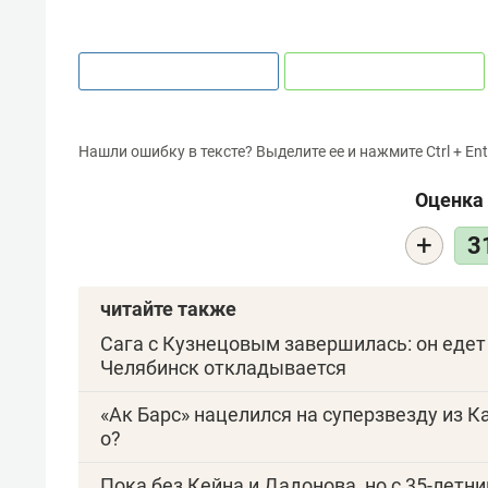
Нашли ошибку в тексте? Выделите ее и нажмите Ctrl + Ent
Оценка 
+
3
читайте также
Сага с Кузнецовым завершилась: он едет
Челябинск откладывается
«Ак Барс» нацелился на суперзвезду из К
о?
Пока без Кейна и Дадонова, но с 35-летн