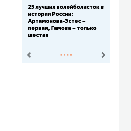
исток в
Бюджеты клубов КХЛ: СКА
– главный мажор, «Ак
–
Барс» – второй, «Салават
олько
Юлаев» – середняк
пред.
след.