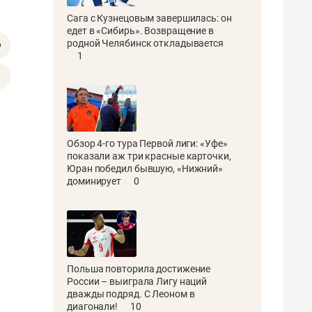
Сага с Кузнецовым завершилась: он
едет в «Сибирь». Возвращение в
родной Челябинск откладывается
1
Обзор 4-го тура Первой лиги: «Уфе»
показали аж три красные карточки,
Юран победил бывшую, «Нижний»
доминирует
0
Польша повторила достижение
России – выиграла Лигу наций
дважды подряд. С Леоном в
диагонали!
10