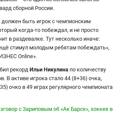
вард сборной России.
Л должен быть игрок с чемпионским
оторый когда-то побеждал, и не просто
чит в раздевалке. Тут несколько иначе:
 ещё стимул молодым ребятам побеждать»,
ИЗНЕС Online».
бил рекорд
Ильи Никулина
по количеству
 В активе игрока стало 44 (8+36) очка,
+35) очко в 49 играх регулярного чемпионата
зговор с Зариповым об «Ак Барсе», хоккее в
выбор редакции