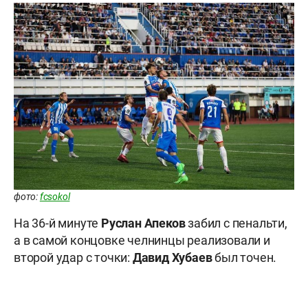
фото:
fcsokol
На 36-й минуте
Руслан Апеков
забил с пенальти,
а в самой концовке челнинцы реализовали и
второй удар с точки:
Давид Хубаев
был точен.