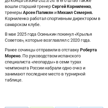
до конца сезона-2025/26. В его штаб также
вошли старший тренер
Сергей Корниленко
,
тренеры
Арсен Папикян
и
Михаил Семерня.
Корниленко работал спортивным директором в
самарском клубе.
В мае 2025 года Осинькин покинул «Крылья
Советов», которые возглавлял с 2020 года.
Ранее сочинцы отправили в отставку
Роберта
Морено
. По руководством испанского
специалиста «леопарды» в семи турах
чемпионата России набрали одно очко и
занимают последнее место в турнирной
таблице.