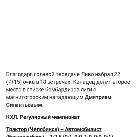
Благодаря голевой передаче Ливо набрал 22
(7+15) очка в 18 встречах. Канадец делит второе
место в списке бомбардиров лиги с
магнитогорским нападающим
Дмитрием
Силантьевым
.
КХЛ. Регулярный чемпионат
Трактор (Челябинск) – Автомобилист
(Екатеринбург) – 1:2 Б (0:1, 0:0, 1:0, 0:0, 0:1)