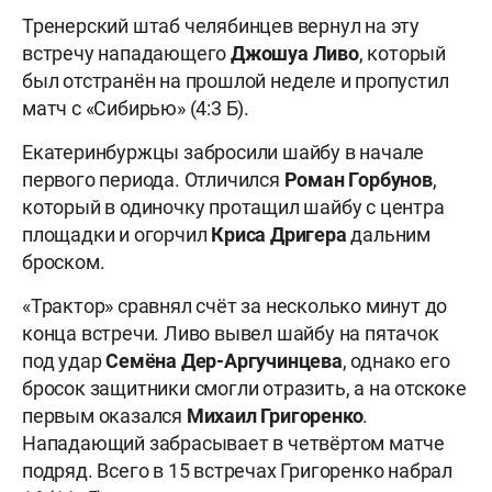
Тренерский штаб челябинцев вернул на эту
встречу нападающего
Джошуа Ливо
, который
был отстранён на прошлой неделе и пропустил
матч с «Сибирью» (4:3 Б).
Екатеринбуржцы забросили шайбу в начале
первого периода. Отличился
Роман Горбунов
,
который в одиночку протащил шайбу с центра
площадки и огорчил
Криса Дригера
дальним
броском.
«Трактор» сравнял счёт за несколько минут до
конца встречи. Ливо вывел шайбу на пятачок
под удар
Семёна Дер-Аргучинцева
, однако его
бросок защитники смогли отразить, а на отскоке
первым оказался
Михаил Григоренко
.
Нападающий забрасывает в четвёртом матче
подряд. Всего в 15 встречах Григоренко набрал